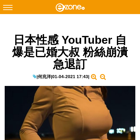
搜尋
日本性感 YouTuber 自
Facebook
Instagram
爆是已婚大叔 粉絲崩潰
科技焦點
急退訂
網絡生活
遊戲動漫
|
何兆洋
|
01-04-2021 17:43
|
教學評測
EduTech
IT Times
生成式AI與雲端應用
Enterprise Digital Transformation