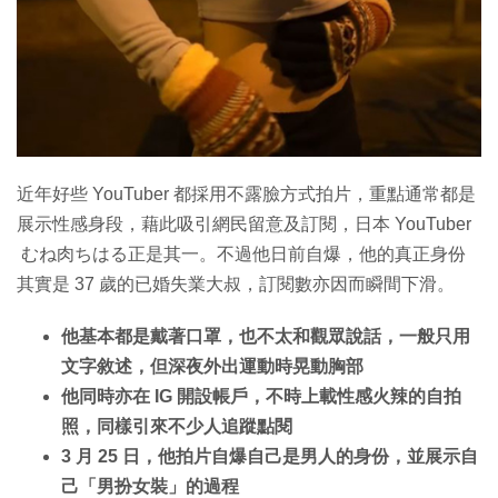
特集
近年好些 YouTuber 都採用不露臉方式拍片，重點通常都是
展示性感身段，藉此吸引網民留意及訂閱，日本 YouTuber
むね肉ちはる正是其一。不過他日前自爆，他的真正身份
其實是 37 歲的已婚失業大叔，訂閱數亦因而瞬間下滑。
他基本都是戴著口罩，也不太和觀眾說話，一般只用
文字敘述，但深夜外出運動時晃動胸部
他同時亦在 IG 開設帳戶，不時上載性感火辣的自拍
照，同樣引來不少人追蹤點閱
3 月 25 日，他拍片自爆自己是男人的身份，並展示自
己「男扮女裝」的過程