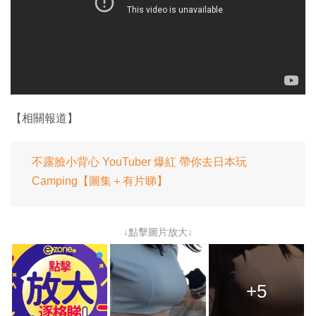
【相關報道】
不露臉小背心 YouTuber 爆紅 帶你去日本玩
Camping【圖集＋有片睇】
↓點擊圖片放大↓
+5