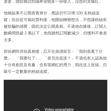
老婆，開始嘗試拍攝希望能多一份收入，沒想到竟爆紅。
他稱如果不公開真實身分，應該仍可日增 100 名粉絲追
蹤，但自從可藉此營利後，他開始轉變想法，不想讓粉絲有
被欺騙的感覺，因此決定公開真相。不過他自爆後，訂閱人
數瞬間跌破 2 萬以下，他指雖然訂閱數減少，但獲利不會差
太多。
部份網民得知真相後，忍不住崩潰留言：「我到底看了什
麼」、「我要吐了」、「老兄你是誰？」不過也有人認為他
十分有創意及有趣，也有當網紅的潛力，因此送上祝福，仍
吸引一定數量的粉絲追蹤。