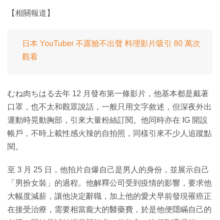
【相關報道】
日本 YouTuber 不露臉不出聲 料理影片吸引 80 萬次
觀看
むね肉ちはる去年 12 月發布第一條影片，他基本都是戴著
口罩，也不太和觀眾說話，一般只用文字敘述，但深夜外出
運動時晃動胸部，引來大量粉絲訂閱。他同時亦在 IG 開設
帳戶，不時上載性感火辣的自拍照，同樣引來不少人追蹤點
閱。
至 3 月 25 日，他拍片自爆自己是男人的身份，並展示自己
「男扮女裝」的過程。他解釋公司受到疫情的影響，要求他
大幅度減薪，讓他決定辭職，加上他的愛犬早前發現罹癌正
在接受治療，需要相當龐大的醫藥費，於是他便隱瞞自己的