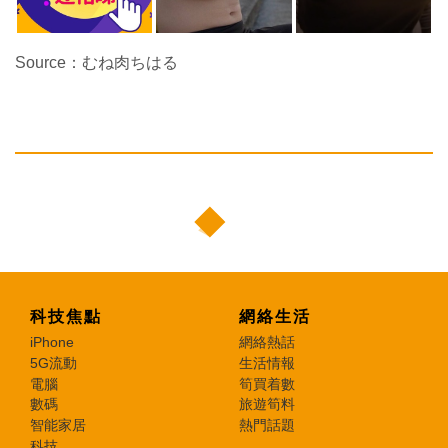
Source：むね肉ちはる
科技焦點
網絡生活
iPhone
網絡熱話
5G流動
生活情報
電腦
筍買着數
數碼
旅遊筍料
智能家居
熱門話題
科技