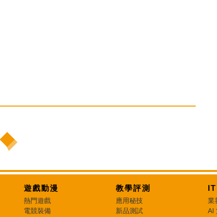
遊戲動漫
教學評測
I
熱門遊戲
應用秘技
業
電競裝備
新品測試
AI