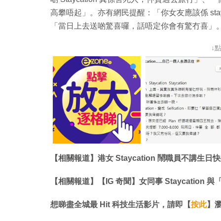
高攀唔起」。亦有網民提醒：「你女友應該係 sta
「當日上去送啲驚喜囉，話唔定你會有驚冇喜」。大家
↓
【相關報道】港女 Staycation 鬧職員不講
【相關報道】【IG 奇聞】女同事 Staycation
想睇盡全城最 Hit 科技生活影片，請即【
按此
】瀏覽