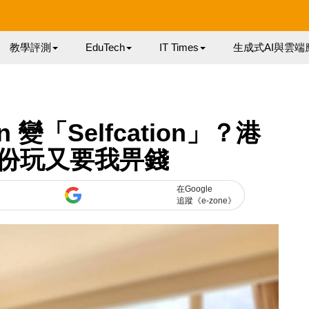
教學評測
EduTech
IT Times
生成式AI與雲端
n 變「Selfcation」？港
份玩又要我畀錢
在Google
追蹤《e-zone》