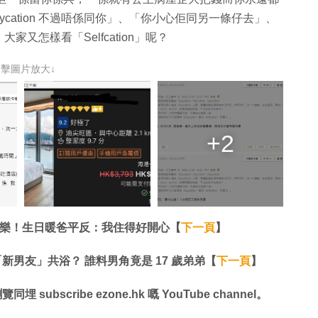
ycation 不過唔係同你」、「你小心佢同另一條仔去」、
又怎樣看「Selfcation」呢？
點擊圖片放大↓
+2
生日快樂！生日暖爸平反：我住得好開心【
下一頁
】
 與「新男友」共浴？ 誰料男角竟是 17 歲弟弟【
下一頁
】
同埋 subscribe ezone.hk 嘅 YouTube channel。