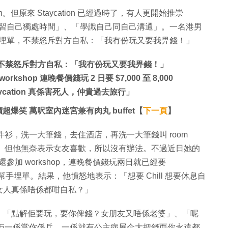
n。但原來 Staycation 已經過時了，有人更開始推崇
以「學習自己獨處時間」、「學識自己同自己溝通」。一名港男
」要他埋單，不禁怒斥對方自私：「我冇份玩又要我畀錢！」
埋單，不禁怒斥對方自私：「我冇份玩又要我畀錢！」
kshop 連晚餐價錢玩 2 日要 $7,000 至 8,000
cation 真係害死人，仲貴過去旅行」
評價超爆笑 萬呎室內迷宮兼有肉丸 buffet【
下一頁
】
拎兩件衫，洗一大筆錢，去住酒店，再洗一大筆錢叫 room
啲？」但他無奈表示女友喜歡，所以沒有辦法。不過近日她的
住還參加 workshop，連晚餐價錢玩兩日就已經要
要他幫手埋單。結果，他憤怒地表示：「想要 Chill 想要休息自
女人真係唔係都咁自私？」
：「點解佢要玩，要你俾錢？女朋友又唔係老婆」、「呢
行」、「佢一係當你係兵，一係就有公主病屋企大把錢而你永遠都