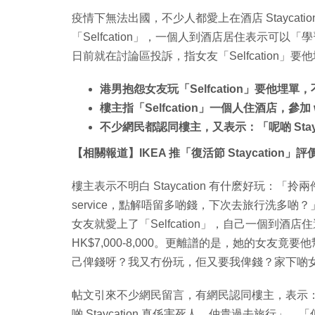
疫情下無法出國，不少人都愛上在酒店 Staycatio
「Selfcation」，一個人到酒店居住表示可
日前就在討論區投訴，指女友「Selfcation
港男抱怨女友玩「Selfcation」要他
樓主指「Selfcation」一個人住酒店，參加 wor
不少網民都認同樓主，又表示：「呢啲 Stay
【相關報道】IKEA 推「復活節 Staycation」
樓主表示不明白 Staycation 有什麽好玩：「
service，點解唔留多啲錢，下次去旅行洗多
女友就愛上了「Selfcation」，自己一個到酒店
HK$7,000-8,000。更離譜的是，她的女友竟
己俾錢呀？我又冇份玩，佢又要我俾錢？家下啲
帖文引來不少網民留言，有網民認同樓主，表示
啲 Staycation 真係害死人，仲貴過去旅