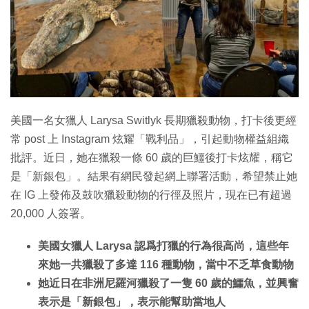
特集
美國一名女獵人 Larysa Switlyk 長期獵殺動物，打卡後更經
常 post 上 Instagram 炫耀「戰利品」，引起動物權益組織
批評。近日，她在獵殺一條 60 歲的巨鱷後打卡炫耀，稱它
是「新銀包」。結果有網民發起網上聯署活動，希望禁止她
在 IG 上發佈及鼓吹獵殺動物的行徑及照片，現在已有超過
20,000 人簽署。
美國女獵人 Larysa 認爲打獵的行為很高尚，這些年
來她一共獵殺了多達 116 種動物，當中不乏草食動物
她近日在非洲尼羅河獵殺了一隻 60 歲的鱷魚，並興奮
表示是「新銀包」，表示能幫助當地人