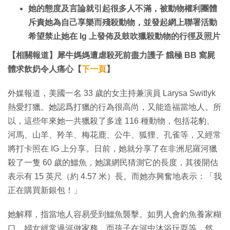
她的態度及言論就引起很多人不滿，被動物權利團體
斥責她為自己享樂而殘殺動物，並發起網上聯署活動
希望禁止她在 Ig 上發佈及鼓吹獵殺動物的行徑及照片
【相關報道】犀牛媽媽遭虐殺死前盡力護子 餓極 BB 窩屍
體求飲奶令人痛心【
下一頁
】
外媒報道，美國一名 33 歲的女主持兼演員 Larysa Switlyk
熱愛打獵。她認爲打獵的行為很高尚，又能造福當地人。所
以，這些年來她一共獵殺了多達 116 種動物，包括花豹、
河馬、山羊、羚羊、梅花鹿、公牛、狐狸、孔雀等，又經常
將打卡照在 IG 上分享。日前，她就分享了在非洲尼羅河獵
殺了一隻 60 歲的鱷魚，她讓網民猜測它的長度，其後開估
表示有 15 英尺（約 4.57 米）長。而她亦興奮地表示：「我
正在購買新銀包！」
她解釋，指當地人容易受到鱷魚襲擊。如男人會釣魚養家糊
口，婦女經常過河做家務，而孩子在河中沐浴玩耍等。然