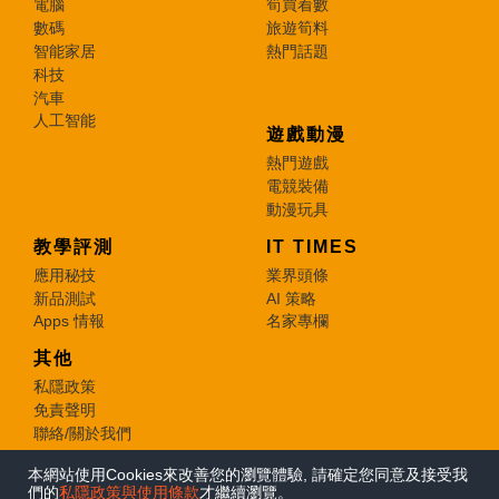
電腦
筍買着數
數碼
旅遊筍料
智能家居
熱門話題
科技
汽車
人工智能
遊戲動漫
熱門遊戲
電競裝備
動漫玩具
教學評測
IT TIMES
應用秘技
業界頭條
新品測試
AI 策略
Apps 情報
名家專欄
其他
私隱政策
免責聲明
聯絡/關於我們
本網站使用Cookies來改善您的瀏覽體驗, 請確定您同意及接受我
© 2026 e-zone. All Rights Reserved.
們的
私隱政策與使用條款
才繼續瀏覽。