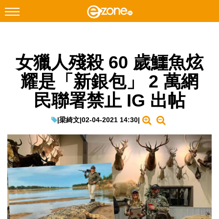
搜尋
女獵人殘殺 60 歲鱷魚炫
Facebook
Instagram
耀是「新銀包」 2 萬網
科技焦點
民聯署禁止 IG 出帖
網絡生活
遊戲動漫
|
梁綺文
|
02-04-2021 14:30
|
教學評測
EduTech
IT Times
生成式AI與雲端應用
Enterprise Digital Transformation