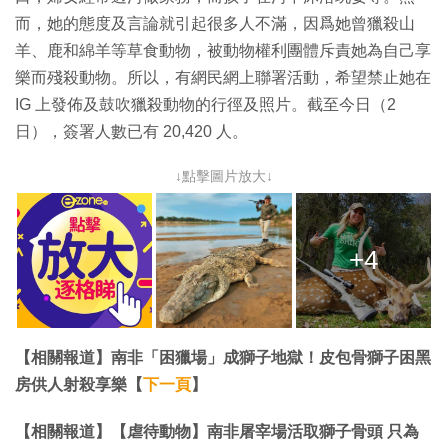
而，她的態度及言論就引起很多人不滿，因爲她曾獵殺山
羊、鹿和綿羊等草食動物，被動物權利團體斥責她為自己享
樂而殘殺動物。所以，有網民網上聯署活動，希望禁止她在
IG 上發佈及鼓吹獵殺動物的行徑及照片。截至今日（2
日），簽署人數已有 20,420 人。
↓點擊圖片放大↓
+4
【相關報道】南非「困獵場」成獅子地獄！皮包骨獅子困黑
房供人射殺享樂【
下一頁
】
【相關報道】【虐待動物】南非屠宰場活取獅子骨頭 只為