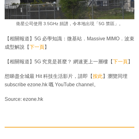
衛星公司使用 3.5GHz 頻譜，令本地出現「5G 禁區」。
【相關報道】5G 必學知識：微基站．Massive MIMO．波束
成型解說【
下一頁
】
【相關報道】5G 究竟是甚麼？ 網速更上一層樓【
下一頁
】
想睇盡全城最 Hit 科技生活影片，請即【
按此
】瀏覽同埋
subscribe ezone.hk 嘅 YouTube channel。
Source: ezone.hk