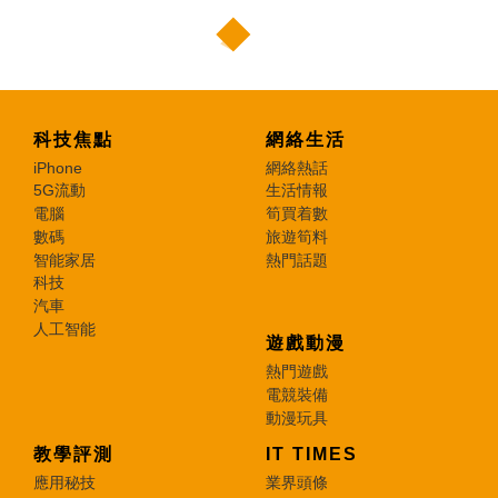
科技焦點
網絡生活
iPhone
網絡熱話
5G流動
生活情報
電腦
筍買着數
數碼
旅遊筍料
智能家居
熱門話題
科技
汽車
人工智能
遊戲動漫
熱門遊戲
電競裝備
動漫玩具
教學評測
IT TIMES
應用秘技
業界頭條