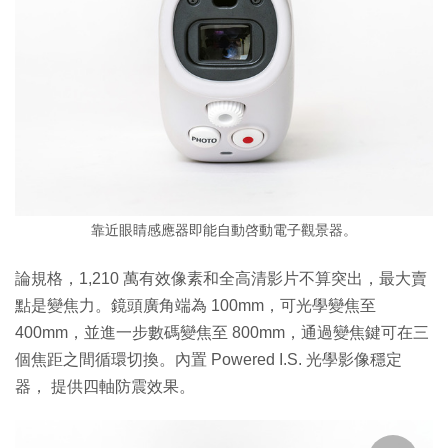
靠近眼睛感應器即能自動啓動電子觀景器。
論規格，1,210 萬有效像素和全高清影片不算突出，最大賣
點是變焦力。鏡頭廣角端為 100mm，可光學變焦至
400mm，並進一步數碼變焦至 800mm，通過變焦鍵可在三
個焦距之間循環切換。內置 Powered I.S. 光學影像穩定
器， 提供四軸防震效果。