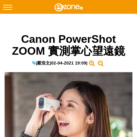
搜尋
Canon PowerShot
Facebook
Instagram
ZOOM 實測掌心望遠鏡
科技焦點
網絡生活
|
嚴浩文
|
02-04-2021 19:09
|
遊戲動漫
教學評測
EduTech
IT Times
生成式AI與雲端應用
Enterprise Digital Transformation