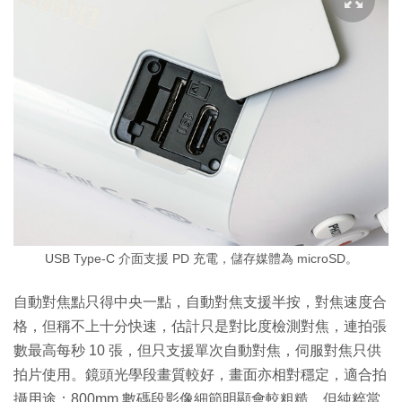
USB Type-C 介面支援 PD 充電，儲存媒體為 microSD。
自動對焦點只得中央一點，自動對焦支援半按，對焦速度合
格，但稱不上十分快速，估計只是對比度檢測對焦，連拍張
數最高每秒 10 張，但只支援單次自動對焦，伺服對焦只供
拍片使用。鏡頭光學段畫質較好，畫面亦相對穩定，適合拍
攝用途；800mm 數碼段影像細節明顯會較粗糙，但純粹當