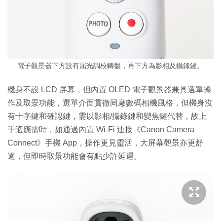
電子觀景器下方設有屈光調校轉盤，再下方為影相及攝錄鍵。
機身不設 LCD 屏幕，但內置 OLED 電子觀景器兼具選單操
作及取景功能，選單介面貫徹同廠數碼相機風格，但機身沒
有十字鍵和確認鍵，需以影相/攝錄鍵和變焦鍵代替，故上
手適應需時，如通過內置 Wi-Fi 連接《Canon Camera
Connect》手機 App，操作更見靈活，大屏幕觀景亦更舒
適，但即時取景功能會有點少許延遲。