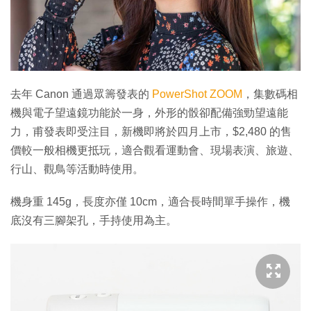
特集
去年 Canon 通過眾籌發表的
PowerShot ZOOM
，集數碼相
機與電子望遠鏡功能於一身，外形的骰卻配備強勁望遠能
力，甫發表即受注目，新機即將於四月上市，$2,480 的售
價較一般相機更抵玩，適合觀看運動會、現場表演、旅遊、
行山、觀鳥等活動時使用。
機身重 145g，長度亦僅 10cm，適合長時間單手操作，機
底沒有三腳架孔，手持使用為主。