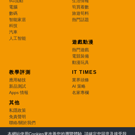
5G流動
生活情報
電腦
筍買着數
數碼
旅遊筍料
智能家居
熱門話題
科技
汽車
人工智能
遊戲動漫
熱門遊戲
電競裝備
動漫玩具
教學評測
IT TIMES
應用秘技
業界頭條
新品測試
AI 策略
Apps 情報
名家專欄
其他
私隱政策
免責聲明
聯絡/關於我們
本網站使用Cookies來改善您的瀏覽體驗, 請確定您同意及接受我
© 2026 e-zone. All Rights Reserved.