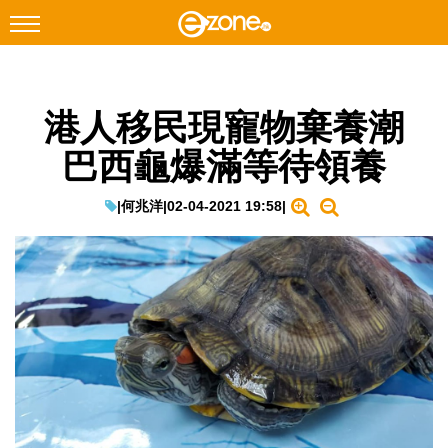
搜尋
港人移民現寵物棄養潮
Facebook
Instagram
巴西龜爆滿等待領養
科技焦點
網絡生活
|
何兆洋
|
02-04-2021 19:58
|
遊戲動漫
教學評測
EduTech
IT Times
生成式AI與雲端應用
Enterprise Digital Transformation