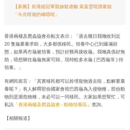
【多圖】前港姐冠軍親姊疑虐貓 黃嘉雯唔撐家姐
「今次咁做的確唔啱」
香港兩棲及爬蟲協會在帖文表示：「過去幾日我哋收到近
20 隻龜棄養求助，大多都係移民。領養中心已到爆滿狀
態，如果再冇龜被領養，預計好難再接收龜。我哋真係好無
助，唔想睇住龜龜無家可歸。現時較多水龜 ( 巴西龜等 ) 待
領養。」
有網民留言：「其實移民都可以拎埋寵物過去啦，點解要棄
養呢？」有人解釋部份國家會視巴西龜為入侵物種，部份動
物則是瀕危物種，未必可以一同移民。大家如果想幫忙，可
私訊
「香港兩棲及爬蟲協會 - 動物領養區
」查詢。
【相關報道】