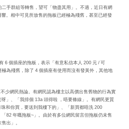
的二手群組等轉售，望可「物盡其用」。不過，近日有網
極大迴響。相中可見所放售的拖板已經極為殘舊，甚至已經發
個有 6 個插座的拖板，表示「有意私信本人 200 元 / 可
極為殘舊，除了 4 個插座有使用而沒有發黃外，其他地
引來不少網民熱論。有網民認為樓主以高價出售舊物的行為實
呀」、「我排個 13a 頭得啦 ，唔要條線」。有網民更質
 泰珠和你買，要送到我樓下的」、「新買都唔洗 200
「82 年嘅拖板~」。由於有多位網民留言但拖板仍未售
末售出」。