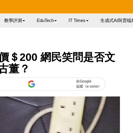
教學評測
EduTech
IT Times
生成式AI與雲端
＄200 網民笑問是否文
古董？
在Google
追蹤《e-zone》