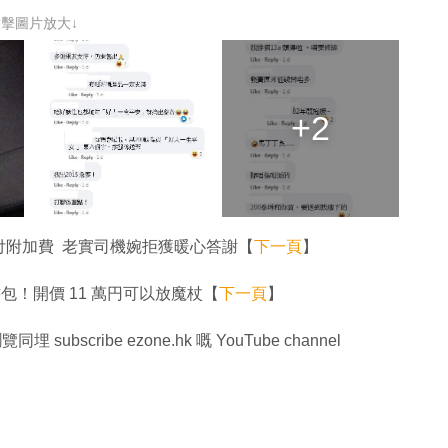
點擊圖片放大↓
+2
付附加費 老實司機婉拒獲暖心答謝【
下一頁
】
書包！開價 11 萬円可以放魔杖【
下一頁
】
同埋 subscribe ezone.hk 嘅 YouTube channel