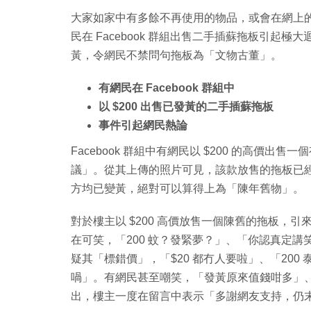
大家如家中有多餘不再使用的物品，或會在網上
民在 Facebook 群組出售二手插蘇拖板引起
黃，令網民不禁問句拖板為「文物古董」。
有網民在 Facebook 群組中
以 $200 出售已發黃的二手插蘇拖板
事件引起網民熱論
Facebook 群組中有網民以 $200 的高價出售一
議」。從其上傳的照片可見，該款放售的拖板已經
方均已變黃，絕對可以算得上為「陳年舊物」。
對於樓主以 $200 高價放售一個陳舊的拖板，
在可笑，「200 蚊？發緊夢？」、「你認真定講笑
疑其「標錯價」，「$20 都冇人要啦」、「200
喎」。有網民甚至嘲笑，「發黃原來值錢咁多」、
出，樓主一度在留言中表示「多謝網友支持，仍