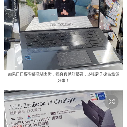
如果日日要帶部電腦出街，輕身真係好緊要，多啲牌子揀當然係
好事！