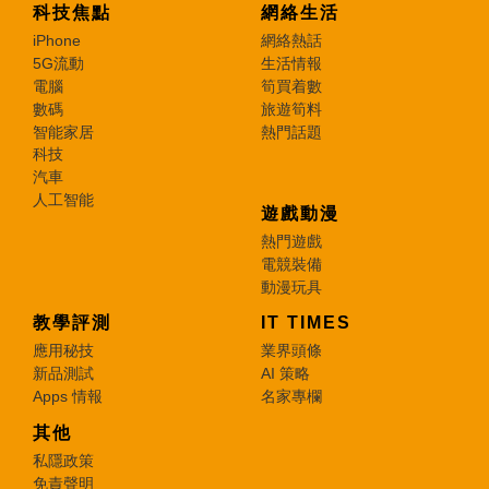
科技焦點
網絡生活
iPhone
網絡熱話
5G流動
生活情報
電腦
筍買着數
數碼
旅遊筍料
智能家居
熱門話題
科技
汽車
人工智能
遊戲動漫
熱門遊戲
電競裝備
動漫玩具
教學評測
IT TIMES
應用秘技
業界頭條
新品測試
AI 策略
Apps 情報
名家專欄
其他
私隱政策
免責聲明