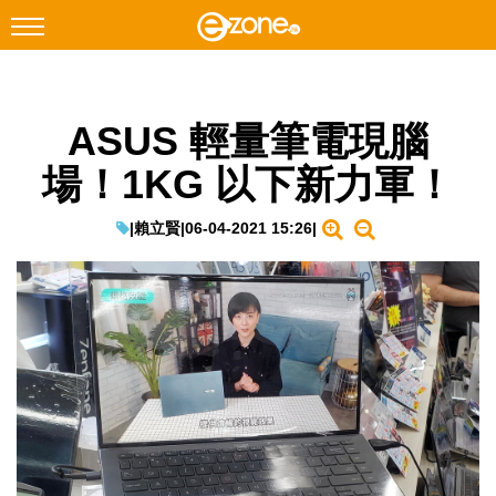
搜尋
ASUS 輕量筆電現腦
Facebook
Instagram
場！1KG 以下新力軍！
科技焦點
網絡生活
|
賴立賢
|
06-04-2021 15:26
|
遊戲動漫
教學評測
EduTech
IT Times
生成式AI與雲端應用
Enterprise Digital Transformation