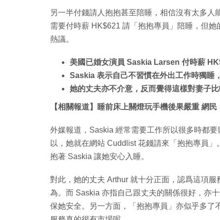
另一半付錢請人抱抱甚至陪睡，相信沒有太多人能接受。
需要付時薪 HK$621 請「抱抱專員」陪睡，
熱議。
美國已婚女演員 Saskia Larsen 付時薪 
Saskia 表示自己不習慣在外出工作時獨
她的丈夫亦不介意，反而覺得這樣對妻子比
【相關報道】睡前床上關燈玩手機後果嚴重 網民
外媒報道，Saskia 經常需要工作所以很多時
以，她就在網站 Cuddlist 花錢請來「抱抱專員
抱著 Saskia 讓她安心入睡。
對此，她的丈夫 Arthur 就十分正面，認爲
為。而 Saskia 亦指自己跟丈夫的關係很好，
保她安全。另一方面，「抱抱專員」亦似乎多了不
服務真的很有市場呢。