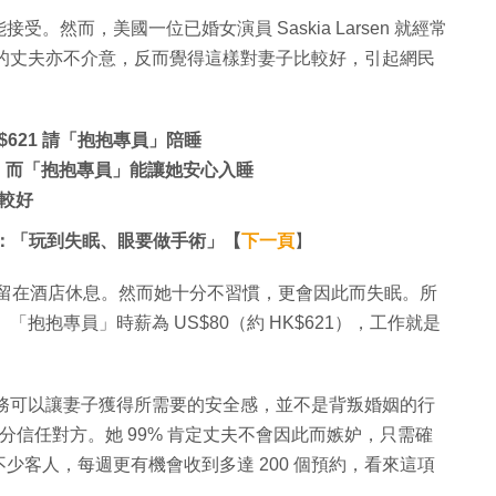
然而，美國一位已婚女演員 Saskia Larsen 就經常
但她的丈夫亦不介意，反而覺得這樣對妻子比較好，引起網民
HK$621 請「抱抱專員」陪睡
睡，而「抱抱專員」能讓她安心入睡
較好
：「玩到失眠、眼要做手術」【
下一頁
】
都要留在酒店休息。然而她十分不習慣，更會因此而失眠。所
」。「抱抱專員」時薪為 US$80（約 HK$621），工作就是
這項服務可以讓妻子獲得所需要的安全感，並不是背叛婚姻的行
亦十分信任對方。她 99% 肯定丈夫不會因此而嫉妒，只需確
少客人，每週更有機會收到多達 200 個預約，看來這項