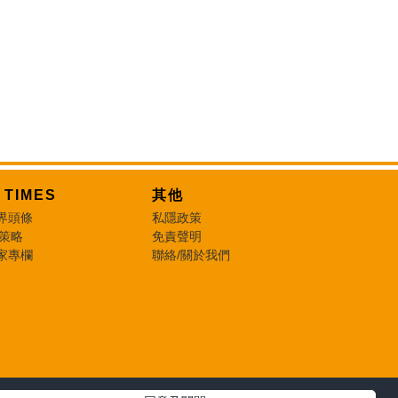
T TIMES
其他
界頭條
私隱政策
 策略
免責聲明
家專欄
聯絡/關於我們