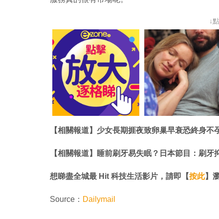
↓
【相關報道】少女長期捱夜致卵巢早衰恐終身不孕 
【相關報道】睡前刷牙易失眠？日本節目：刷牙
想睇盡全城最 Hit 科技生活影片，請即【
按此
】瀏覽
Source：
Dailymail