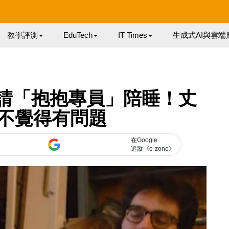
教學評測
EduTech
IT Times
生成式AI與雲端
1 請「抱抱專員」陪睡！丈
不覺得有問題
在Google
追蹤《e-zone》