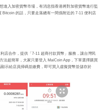
投資者想進入加密貨幣市場，有消息指香港將對加密貨幣進行監
tcoin 的話，只要走落總有一間係附近的 7-11 便利店
11 便利店合作，提供「7-11 超商付款買幣」服務，讓台灣民
而且方法超簡單，大家只要登入 MaiCoin App，下單選擇購買
de 條碼顯示給店員掃碼並繳費，即可買入虛擬貨幣並儲存於