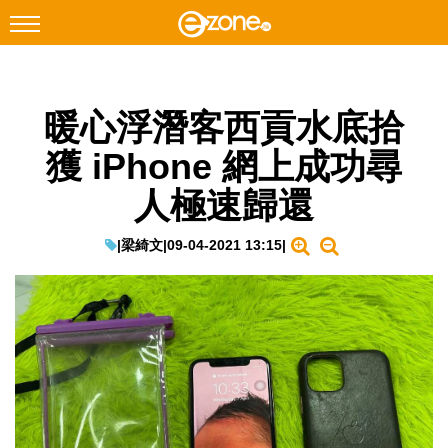
搜尋
暖心浮潛客西貢水底拾
Facebook
Instagram
獲 iPhone 網上成功尋
科技焦點
人極速歸還
網絡生活
遊戲動漫
|
梁綺文
|
09-04-2021 13:15
|
教學評測
EduTech
IT Times
生成式AI與雲端應用
Enterprise Digital Transformation