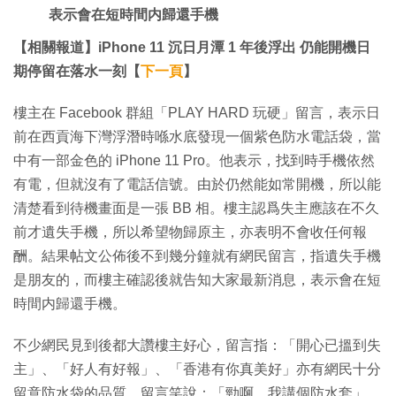
表示會在短時間内歸還手機
【相關報道】iPhone 11 沉日月潭 1 年後浮出 仍能開機日
期停留在落水一刻【
下一頁
】
樓主在 Facebook 群組「PLAY HARD 玩硬」留言，表示日
前在西貢海下灣浮潛時喺水底發現一個紫色防水電話袋，當
中有一部金色的 iPhone 11 Pro。他表示，找到時手機依然
有電，但就沒有了電話信號。由於仍然能如常開機，所以能
清楚看到待機畫面是一張 BB 相。樓主認爲失主應該在不久
前才遺失手機，所以希望物歸原主，亦表明不會收任何報
酬。結果帖文公佈後不到幾分鐘就有網民留言，指遺失手機
是朋友的，而樓主確認後就告知大家最新消息，表示會在短
時間内歸還手機。
不少網民見到後都大讚樓主好心，留言指：「開心已搵到失
主」、「好人有好報」、「香港有你真美好」亦有網民十分
留意防水袋的品質，留言笑說：「勁啊，我講個防水套」、