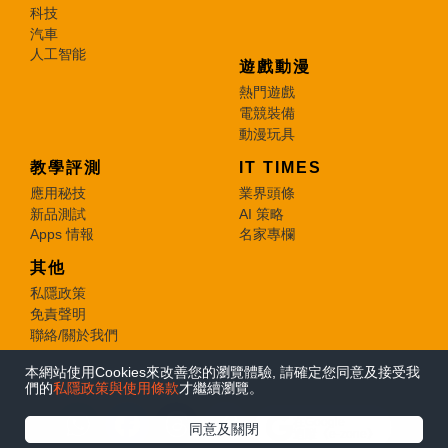
科技
汽車
人工智能
遊戲動漫
熱門遊戲
電競裝備
動漫玩具
教學評測
IT TIMES
應用秘技
業界頭條
新品測試
AI 策略
Apps 情報
名家專欄
其他
私隱政策
免責聲明
聯絡/關於我們
本網站使用Cookies來改善您的瀏覽體驗, 請確定您同意及接受我
© 2026 e-zone. All Rights Reserved.
們的
私隱政策與使用條款
才繼續瀏覽。
在Google
同意及關閉
追蹤《e-zone》