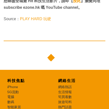
想睇盡全城最 Hit 科技生活影片，請即【
按此
】瀏覽同埋
subscribe ezone.hk 嘅 YouTube channel。
Source：
PLAY HARD 玩硬
科技焦點
網絡生活
iPhone
網絡熱話
5G流動
生活情報
電腦
筍買着數
數碼
旅遊筍料
智能家居
熱門話題