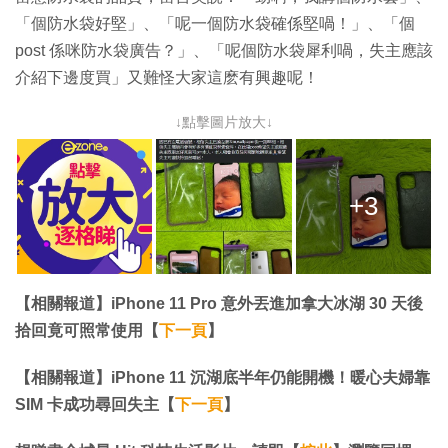
「個防水袋好堅」、「呢一個防水袋確係堅喎！」、「個
post 係咪防水袋廣告？」、「呢個防水袋犀利喎，失主應該
介紹下邊度買」又難怪大家這麽有興趣呢！
↓點擊圖片放大↓
+3
【相關報道】iPhone 11 Pro 意外丟進加拿大冰湖 30 天後
拾回竟可照常使用【
下一頁
】
【相關報道】iPhone 11 沉湖底半年仍能開機！暖心夫婦靠
SIM 卡成功尋回失主【
下一頁
】