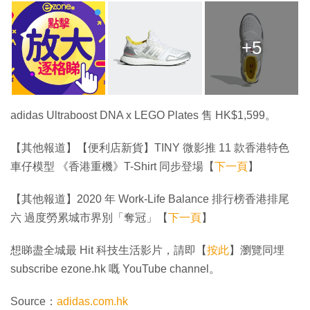
+5
adidas Ultraboost DNA x LEGO Plates 售 HK$1,599。
【其他報道】【便利店新貨】TINY 微影推 11 款香港特色
車仔模型 《香港重機》T-Shirt 同步登場【
下一頁
】
【其他報道】2020 年 Work-Life Balance 排行榜香港排尾
六 過度勞累城市界別「奪冠」【
下一頁
】
想睇盡全城最 Hit 科技生活影片，請即【
按此
】瀏覽同埋
subscribe ezone.hk 嘅 YouTube channel。
Source：
adidas.com.hk