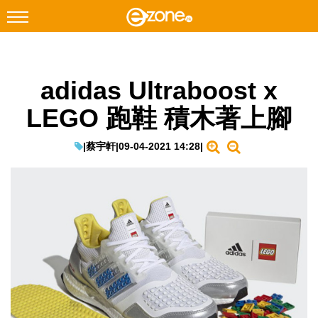
搜尋
adidas Ultraboost x
Facebook
Instagram
LEGO 跑鞋 積木著上腳
科技焦點
網絡生活
|
蔡宇軒
|
09-04-2021 14:28
|
遊戲動漫
教學評測
EduTech
IT Times
生成式AI與雲端應用
Enterprise Digital Transformation