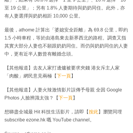
至 19 公里」；另有 1.8% 人妻期待與奶奶同住。此外，亦
有人妻選擇與奶奶相距 10,000 公里。
最後，athome 計算出「婆媳安全距離」為 69.8 公里，即約
1.5 小時車程，等於由港島東去新界西北的路程。調查又指
其實大部分人妻也不願跟奶奶同住。而仍與奶奶同住的人妻
中，更有近半人數曾有離婚念頭。
【其他報道】去友人家打邊爐被要求夾錢 港女斥主人家
「肉酸」網民意見兩極【
下一頁
】
【其他報道】人妻火辣激情影片誤傳予母親 全因 Google
Photos 人臉辨識太強？【
下一頁
】
想睇盡全城最 Hit 科技生活影片，請即【
按此
】瀏覽同埋
subscribe ezone.hk 嘅 YouTube channel。