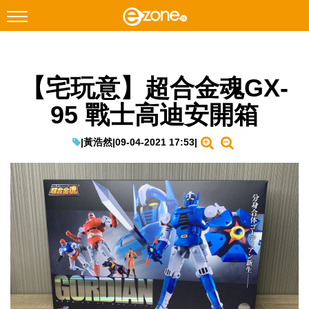
搜尋
【宅玩意】超合金魂GX-
Facebook
Instagram
95 戰士高迪安開箱
科技焦點
網絡生活
|
黃浩然
|
09-04-2021 17:53
|
遊戲動漫
教學評測
EduTech
IT Times
生成式AI與雲端應用
Enterprise Digital Transformation