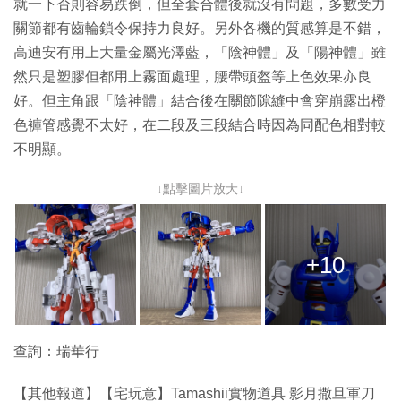
就一下否則容易跌倒，但全套合體後就沒有問題，多數受力
關節都有齒輪鎖令保持力良好。另外各機的質感算是不錯，
高迪安有用上大量金屬光澤藍，「陰神體」及「陽神體」雖
然只是塑膠但都用上霧面處理，腰帶頭盔等上色效果亦良
好。但主角跟「陰神體」結合後在關節隙縫中會穿崩露出橙
色褲管感覺不太好，在二段及三段結合時因為同配色相對較
不明顯。
↓點擊圖片放大↓
+10
查詢：瑞華行
【其他報道】【宅玩意】Tamashii實物道具 影月撒旦軍刀