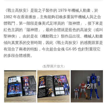
《戰士高狄安》是龍之子製作的 1979 年機械人動畫，於
1982 年在香港播放，主角能夠召喚多重裝甲機械人與之合
體戰鬥，第一階段是像美式足球員的「陰神體」，接下來是
紅色主調的「陽神體」，最終合體就是藍色的高迪安（或叫
聖神俠）。由於是在《機動戰士》類作品出現、機械人動畫
傾向真實系的交替時期，因此《戰士高狄安》的感覺跟算是
有混合了兩者的特點，今次超合金魂 GX-95 也針對重現它
的多段合體感覺。
↓點擊圖片放大↓
+2