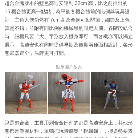
超合金魂版本的藍色高迪安達到 32cm 高，比之前推出的
15 機合體更高一點點，為平衡各機合體前的比例與玩具設
計，主角人偶仍然有 7cm 高及全身可動關節，細節及上色
算是不錯，並附有同比例的機械黑豹固定人偶。各階段結合
時，細機只要「大」字形放入機身即可，而各機亦可以獨立
展示，高迪安也有同時提供早期及後期兩種面相設計，各形
態武器齊全，盾牌更可打開。
↓點擊圖片放大↓
+2
說是超合金，主要用到合金部件的都是高迪安身上，其他形
態都是塑膠材料，單獨把玩時感覺「輕飄飄」，擺姿勢要遷