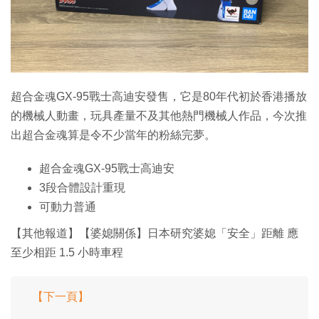
特集
超合金魂GX-95戰士高迪安發售，它是80年代初於香港播放
的機械人動畫，玩具產量不及其他熱門機械人作品，今次推
出超合金魂算是令不少當年的粉絲完夢。
超合金魂GX-95戰士高迪安
3段合體設計重現
可動力普通
【其他報道】【婆媳關係】日本研究婆媳「安全」距離 應
至少相距 1.5 小時車程
【下一頁】