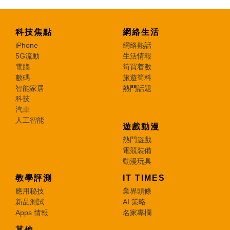
科技焦點
網絡生活
iPhone
網絡熱話
5G流動
生活情報
電腦
筍買着數
數碼
旅遊筍料
智能家居
熱門話題
科技
汽車
人工智能
遊戲動漫
熱門遊戲
電競裝備
動漫玩具
教學評測
IT TIMES
應用秘技
業界頭條
新品測試
AI 策略
Apps 情報
名家專欄
其他