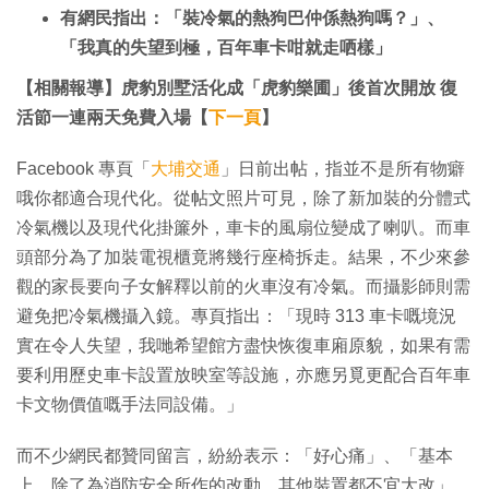
有網民指出：「裝冷氣的熱狗巴仲係熱狗嗎？」、
「我真的失望到極，百年車卡咁就走哂樣」
【相關報導】虎豹別墅活化成「虎豹樂圃」後首次開放 復
活節一連兩天免費入場【
下一頁
】
Facebook 專頁「
大埔交通
」日前出帖，指並不是所有物癖
哦你都適合現代化。從帖文照片可見，除了新加裝的分體式
冷氣機以及現代化掛簾外，車卡的風扇位變成了喇叭。而車
頭部分為了加裝電視櫃竟將幾行座椅拆走。結果，不少來參
觀的家長要向子女解釋以前的火車沒有冷氣。而攝影師則需
避免把冷氣機攝入鏡。專頁指出：「現時 313 車卡嘅境況
實在令人失望，我哋希望館方盡快恢復車廂原貌，如果有需
要利用歷史車卡設置放映室等設施，亦應另覓更配合百年車
卡文物價值嘅手法同設備。」
而不少網民都贊同留言，紛紛表示：「好心痛」、「基本
上，除了為消防安全所作的改動，其他裝置都不宜大改」、