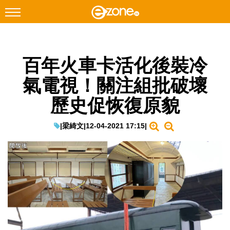
搜尋
百年火車卡活化後裝冷
Facebook
Instagram
氣電視！關注組批破壞
科技焦點
歷史促恢復原貌
網絡生活
遊戲動漫
|
梁綺文
|
12-04-2021 17:15
|
教學評測
EduTech
IT Times
生成式AI與雲端應用
Enterprise Digital Transformation