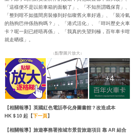
「這樣便不是以前車箱的面貌了」、「不知所謂嘅保育」、
「整到咁不如搵間房裝修到好似㗎舊火車好過」、「裝冷氣
的熱狗巴仲係熱狗嗎？」、「港式活化」、「咩叫歷史火車
卡？呢一刻已經唔再係」、「我真的失望到極，百年車卡咁
就走晒樣」。
↓點擊圖片放大↓
+4
【相關報導】英國紅色電話亭化身圖書館？改造成本
HK＄10 起【
下一頁
】
【相關報導】旅遊事務署推城市景昔旅遊項目 靠 AR 結合