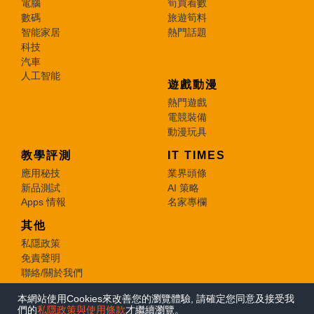
電腦
筍買着數
數碼
旅遊筍料
智能家居
熱門話題
科技
汽車
人工智能
遊戲動漫
熱門遊戲
電競裝備
動漫玩具
教學評測
IT TIMES
應用秘技
業界頭條
新品測試
AI 策略
Apps 情報
名家專欄
其他
私隱政策
免責聲明
聯絡/關於我們
本網站使用Cookies來改善您的瀏覽體驗, 請確定您同意及接受我
© 2026 e-zone. All Rights Reserved.
們的
私隱政策與使用條款
才繼續瀏覽。