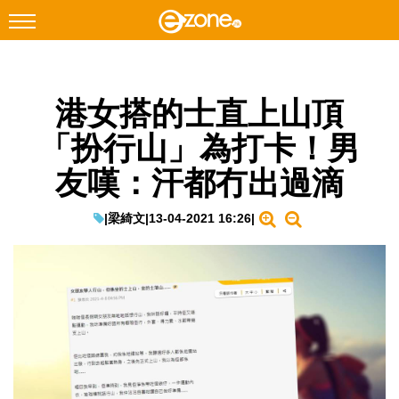
搜尋
港女搭的士直上山頂
Facebook
Instagram
「扮行山」為打卡！男
科技焦點
友嘆：汗都冇出過滴
網絡生活
遊戲動漫
|
梁綺文
|
13-04-2021 16:26
|
教學評測
EduTech
IT Times
生成式AI與雲端應用
Enterprise Digital Transformation