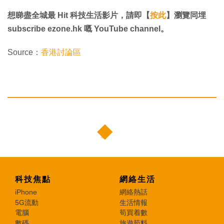
想睇盡全城最 Hit 科技生活影片，請即【
按此
】瀏覽同埋
subscribe ezone.hk 嘅 YouTube channel。
Source：
香港討論區
科技焦點
網絡生活
iPhone
網絡熱話
5G流動
生活情報
電腦
筍買着數
數碼
旅遊筍料