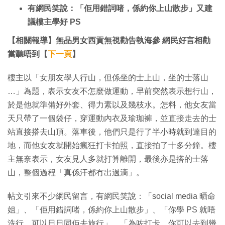
有網民笑說：「佢用錯詞啫，係約你上山散步」又建
議樓主學好 PS
【相關報導】無品男女西貢無視勸告執海參 網民好言相勸
當聽唔到【
下一頁
】
樓主以「女朋友學人行山，但係坐的士上山，坐的士落山
…」為題，表示女友不怎麼做運動，早前突然表示想行山，
於是他就準備好外套、得力素以及幾枝水。怎料，他女友當
天只帶了一個袋仔，穿運動內衣及瑜珈褲，並直接走去的士
站直接搭去山頂。落車後，他們只是行了半小時就到達目的
地，而他女友就開始瘋狂打卡拍照，直接拍了十多分鐘。樓
主無奈表示，女友見人多就打算離開，最後亦是搭的士落
山，整個過程「真係汗都冇出過滴」。
帖文引來不少網民留言，有網民笑說：「social media 晒命
姐」、「佢用錯詞啫，係約你上山散步」、「你學 PS 就唔
洗行，可以日日同佢去旅行」、「為咗打卡，你可以去到幾