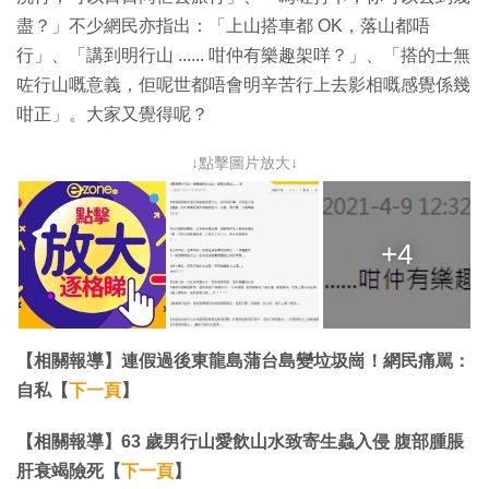
盡？」不少網民亦指出：「上山搭車都 OK，落山都唔
行」、「講到明行山 ...... 咁仲有樂趣架咩？」、「搭的士無
咗行山嘅意義，佢呢世都唔會明辛苦行上去影相嘅感覺係幾
咁正」。大家又覺得呢？
↓點擊圖片放大↓
+4
【相關報導】連假過後東龍島蒲台島變垃圾崗！網民痛駡：
自私【
下一頁
】
【相關報導】63 歲男行山愛飲山水致寄生蟲入侵 腹部腫脹
肝衰竭險死【
下一頁
】