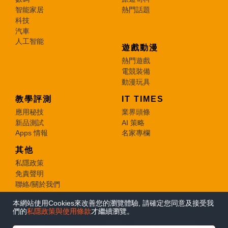
智能家居
熱門話題
科技
汽車
人工智能
遊戲動漫
熱門遊戲
電競裝備
動漫玩具
教學評測
IT TIMES
應用秘技
業界頭條
新品測試
AI 策略
Apps 情報
名家專欄
其他
私隱政策
免責聲明
聯絡/關於我們
本網站使用Cookies來改善您的瀏覽體驗, 請確定您同意及接受我
© 2026 e-zone. All Rights Reserved.
們的
私隱政策與使用條款
才繼續瀏覽。