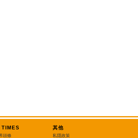
T TIMES
其他
界頭條
私隱政策