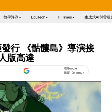
教學評測
EduTech
IT Times
生成式AI與雲端
x獲發行 《骷髏島》導演接
人版高達
在Google
追蹤《e-zone》