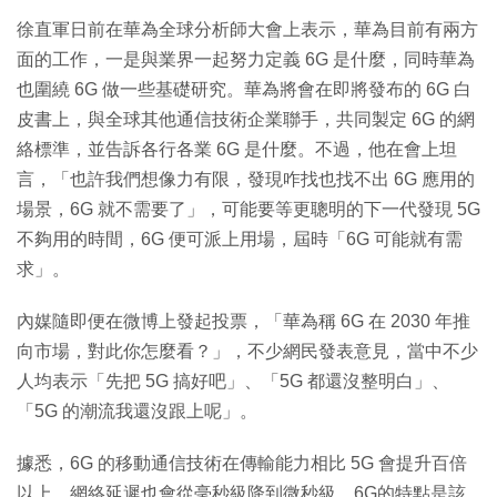
徐直軍日前在華為全球分析師大會上表示，華為目前有兩方
面的工作，一是與業界一起努力定義 6G 是什麼，同時華為
也圍繞 6G 做一些基礎研究。華為將會在即將發布的 6G 白
皮書上，與全球其他通信技術企業聯手，共同製定 6G 的網
絡標準，並告訴各行各業 6G 是什麼。不過，他在會上坦
言，「也許我們想像力有限，發現咋找也找不出 6G 應用的
場景，6G 就不需要了」，可能要等更聰明的下一代發現 5G
不夠用的時間，6G 便可派上用場，屆時「6G 可能就有需
求」。
內媒隨即便在微博上發起投票，「華為稱 6G 在 2030 年推
向市場，對此你怎麼看？」，不少網民發表意見，當中不少
人均表示「先把 5G 搞好吧」、「5G 都還沒整明白」、
「5G 的潮流我還沒跟上呢」。
據悉，6G 的移動通信技術在傳輸能力相比 5G 會提升百倍
以上，網絡延遲也會從毫秒級降到微秒級。6G的特點是該