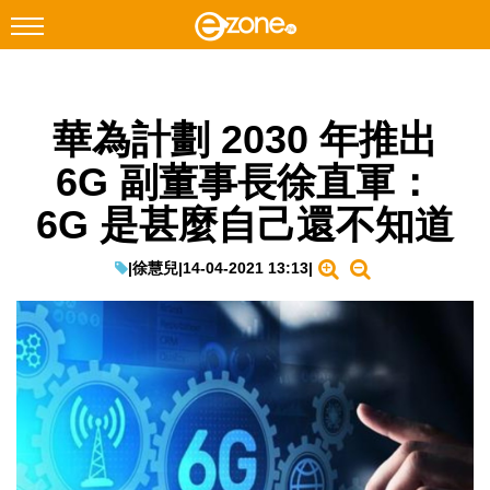
搜尋
華為計劃 2030 年推出
Facebook
Instagram
6G 副董事長徐直軍：
科技焦點
6G 是甚麼自己還不知道
網絡生活
遊戲動漫
|
徐慧兒
|
14-04-2021 13:13
|
教學評測
EduTech
IT Times
生成式AI與雲端應用
Enterprise Digital Transformation