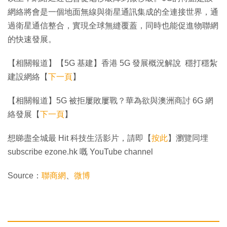
網絡將會是一個地面無線與衛星通訊集成的全連接世界，通
過衛星通信整合，實現全球無縫覆蓋，同時也能促進物聯網
的快速發展。
【相關報道】【5G 基建】香港 5G 發展概況解說 穩打穩紮
建設網絡【
下一頁
】
【相關報道】5G 被拒屢敗屢戰？華為欲與澳洲商討 6G 網
絡發展【
下一頁
】
想睇盡全城最 Hit 科技生活影片，請即【
按此
】瀏覽同埋
subscribe ezone.hk 嘅 YouTube channel
Source：
聯商網
、
微博