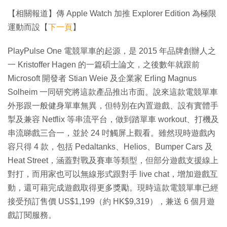
【相關報道】傳 Apple Watch 加推 Explorer Edition 為極限
運動而設【
下一頁
】
PlayPulse One 電競單車的起源，是 2015 年品牌創辦人之
一 Kristoffer Hagen 的一篇碩士論文，之後數年就跟前
Microsoft 開發者 Stian Weie 及企業家 Erling Magnus
Solheim 一同研究將這款產品推出市面。說來這款電競單車
外形跟一般健身單車無異，但特別在內置遊戲、設有實體手
掣及兼容 Netflix 等串流平台，做到踏單車 workout、打機及
串流睇戲三合一，並於 24 吋觸屏上觀看。雖然現時遊戲內
容只得 4 款，包括 Pedaltanks、Helios、Bumper Cars 及
Heat Street，涵蓋對戰及賽車等類型，但部分遊戲支援線上
對打，而用家也可以無線形式跟對手 live chat，增加遊戲互
動，還可藉完成遊戲取得更多獎勵。現時這款電競單車已經
接受預訂售價 US$1,199（約 HK$9,319），兼送 6 個月遊
戲訂閱服務。