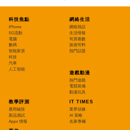
科技焦點
網絡生活
iPhone
網絡熱話
5G流動
生活情報
電腦
筍買着數
數碼
旅遊筍料
智能家居
熱門話題
科技
汽車
人工智能
遊戲動漫
熱門遊戲
電競裝備
動漫玩具
教學評測
IT TIMES
應用秘技
業界頭條
新品測試
AI 策略
Apps 情報
名家專欄