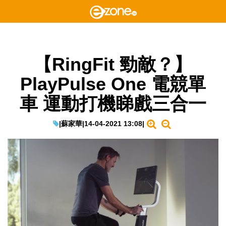
【RingFit 勁敵？】
PlayPulse One 電競單
車 運動打機睇戲三合一
|
蘇家華
|
14-04-2021 13:08
|