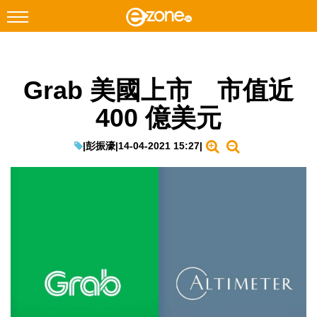
搜尋
Grab 美國上市 市值近
Facebook
Instagram
400 億美元
科技焦點
網絡生活
|
彭振濠
|
14-04-2021 15:27
|
遊戲動漫
教學評測
EduTech
IT Times
生成式AI與雲端應用
Enterprise Digital Transformation