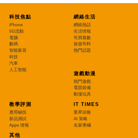
科技焦點
網絡生活
iPhone
網絡熱話
5G流動
生活情報
電腦
筍買着數
數碼
旅遊筍料
智能家居
熱門話題
科技
汽車
人工智能
遊戲動漫
熱門遊戲
電競裝備
動漫玩具
教學評測
IT TIMES
應用秘技
業界頭條
新品測試
AI 策略
Apps 情報
名家專欄
其他