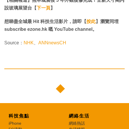
【相關報道】熊本城震後 5 年外觀復修完成！全新天守閣內
設玻璃展望台【
下一頁
】
想睇盡全城最 Hit 科技生活影片，請即【
按此
】瀏覽同埋
subscribe ezone.hk 嘅 YouTube channel。
Source：
NHK
、
ANNnewsCH
科技焦點
網絡生活
iPhone
網絡熱話