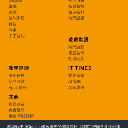
5G流動
生活情報
電腦
筍買着數
數碼
旅遊筍料
智能家居
熱門話題
科技
汽車
人工智能
遊戲動漫
熱門遊戲
電競裝備
動漫玩具
教學評測
IT TIMES
應用秘技
業界頭條
新品測試
AI 策略
Apps 情報
名家專欄
其他
私隱政策
免責聲明
聯絡/關於我們
本網站使用Cookies來改善您的瀏覽體驗, 請確定您同意及接受我
© 2026 e-zone. All Rights Reserved.