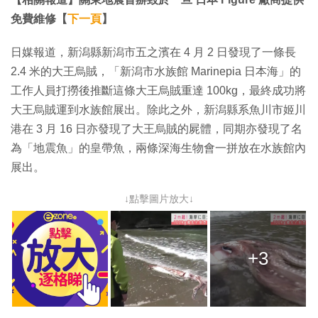
免費維修【
下一頁
】
日媒報道，新潟縣新潟市五之濱在 4 月 2 日發現了一條長
2.4 米的大王烏賊，「新潟市水族館 Marinepia 日本海」的
工作人員打撈後推斷這條大王烏賊重達 100kg，最終成功將
大王烏賊運到水族館展出。除此之外，新潟縣系魚川市姬川
港在 3 月 16 日亦發現了大王烏賊的屍體，同期亦發現了名
為「地震魚」的皇帶魚，兩條深海生物會一拼放在水族館內
展出。
↓點擊圖片放大↓
+3