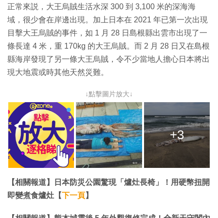
正常來説，大王烏賊生活水深 300 到 3,100 米的深海海
域，很少會在岸邊出現。加上日本在 2021 年已第一次出現
目擊大王烏賊的事件，如 1 月 28 日島根縣出雲市出現了一
條長達 4 米，重 170kg 的大王烏賊。而 2 月 28 日又在島根
縣海岸發現了另一條大王烏賊，令不少當地人擔心日本將出
現大地震或時其他天然災難。
↓點擊圖片放大↓
+3
【相關報道】日本防災公園驚現「爐灶長椅」！用硬幣扭開
即變煮食爐灶【
下一頁
】