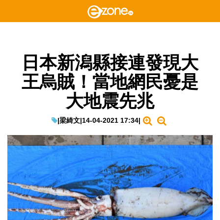
日本新潟縣接連發現大
王烏賊！當地網民憂是
大地震先兆
|
梁綺文
|
14-04-2021 17:34
|