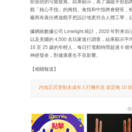
部形狀的可能發展。結果顯示，為了減緩手部肌
戲「核心手指」的拇指、食指和中指將會變長，
廠商有責任將遊戲手把設計地更符合人體工學，
據網絡數據公司 Limelight 統計，2020
以及美國的 4,500 名玩家進行調查，結果顯示平均連
18 至 25 歲的年輕人，每日打電動時間超過 6
神經發炎，對健康產生不良影響。
【相關報道】
内地正式管制未成年人打機作息 規定晚 10 朝
↓