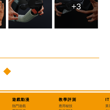
+3
遊戲動漫
教學評測
I
熱門遊戲
應用秘技
業