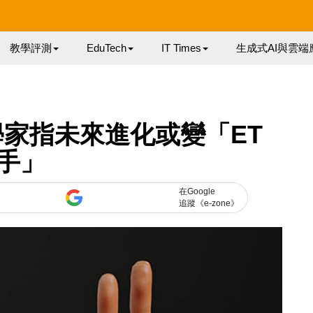
教學評測
EduTech
IT Times
生成式AI與雲端
家指未來進化或變「ET
手」
在Google
追蹤《e-zone》