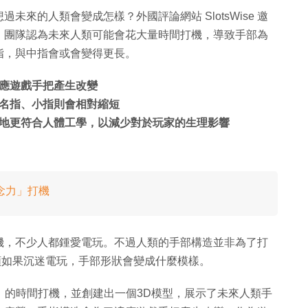
來的人類會變成怎樣？外國評論網站 SlotsWise 邀
，團隊認為未來人類可能會花大量時間打機，導致手部為
指，與中指會或會變得更長。
應遊戲手把產生改變
名指、小指則會相對縮短
地更符合人體工學，以減少對於玩家的生理影響
念力」打機
機，不少人都鍾愛電玩。不過人類的手部構造並非為了打
討人類如果沉迷電玩，手部形狀會變成什麼模樣。
時）的時間打機，並創建出一個3D模型，展示了未來人類手