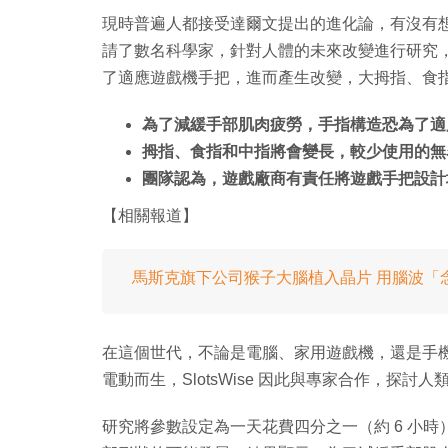
現時普遍人都接受達爾文提出的進化論，有沒有想過未
請了數名科學家，針對人體的未來改變進行研究
了適應遊戲機手把，進而產生改變，大拇指、食
為了減緩手部肌肉疲勞，手指構造恐為了適
拇指、食指和中指將會變長，較少使用的無
團隊認為，遊戲廠商有責任將遊戲手把設計
【相關報道】
馬斯克旗下公司猴子大腦植入晶片 用腦波「
在這個世代，不論是電腦、家用遊戲機，還是手
電動而生，SlotsWise 因此與專家合作，探
研究將參數設定為一天花費四分之一（約 6 小