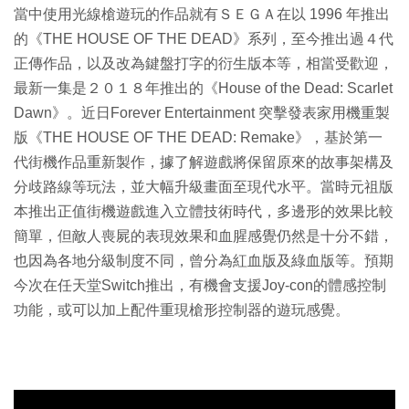
當中使用光線槍遊玩的作品就有ＳＥＧＡ在以 1996 年推出
的《THE HOUSE OF THE DEAD》系列，至今推出過４代
正傳作品，以及改為鍵盤打字的衍生版本等，相當受歡迎，
最新一集是２０１８年推出的《House of the Dead: Scarlet
Dawn》。近日Forever Entertainment 突擊發表家用機重製
版《THE HOUSE OF THE DEAD: Remake》，基於第一
代街機作品重新製作，據了解遊戲將保留原來的故事架構及
分歧路線等玩法，並大幅升級畫面至現代水平。當時元祖版
本推出正值街機遊戲進入立體技術時代，多邊形的效果比較
簡單，但敵人喪屍的表現效果和血腥感覺仍然是十分不錯，
也因為各地分級制度不同，曾分為紅血版及綠血版等。預期
今次在任天堂Switch推出，有機會支援Joy-con的體感控制
功能，或可以加上配件重現槍形控制器的遊玩感覺。