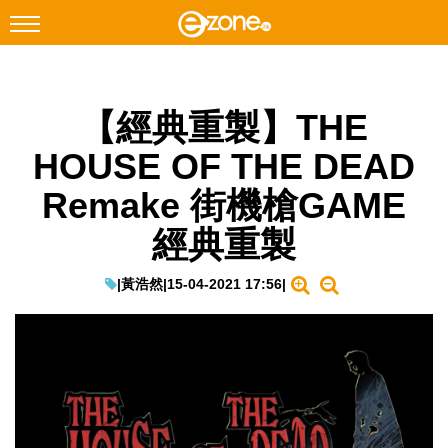
搜尋
【經典重製】THE
Facebook
Instagram
HOUSE OF THE DEAD
科技焦點
Remake 街機槍GAME
網絡生活
經典重製
遊戲動漫
教學評測
|
黃浩然
|
15-04-2021 17:56
|
EduTech
IT Times
生成式AI與雲端應用
Enterprise Digital Transformation