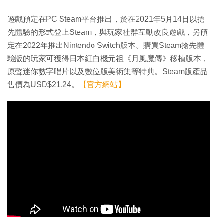
遊戲預定在PC Steam平台推出，於在2021年5月14日以搶
先體驗的形式登上Steam，與玩家社群互動改良遊戲，另預
定在2022年推出Nintendo Switch版本。購買Steam搶先體
驗版的玩家可獲得日本紅白機元祖《月風魔傳》移植版本，
原聲迷你數字唱片以及數位版美術集等特典。Steam版產品
售價為USD$21.24。
【官方網站】