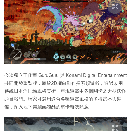
今次獨立工作室 GuruGuru 與 Konami Digital Entertainment
共同開發重製版，屬於2D橫向動作探索類遊戲，透過改用
傳統日本浮世繪風格美術，重現遊戲中各個關卡及大型妖怪
頭目戰鬥。玩家可選用適合各種遊戲風格的多樣武器與裝
備，深入地下美麗而殘酷的關卡斬妖除魔。