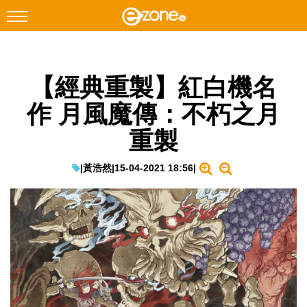
搜尋
【經典重製】紅白機名
Facebook
Instagram
作 月風魔傳：不朽之月
科技焦點
重製
網絡生活
遊戲動漫
|
黃浩然
|
15-04-2021 18:56
|
教學評測
EduTech
IT Times
生成式AI與雲端應用
Enterprise Digital Transformation