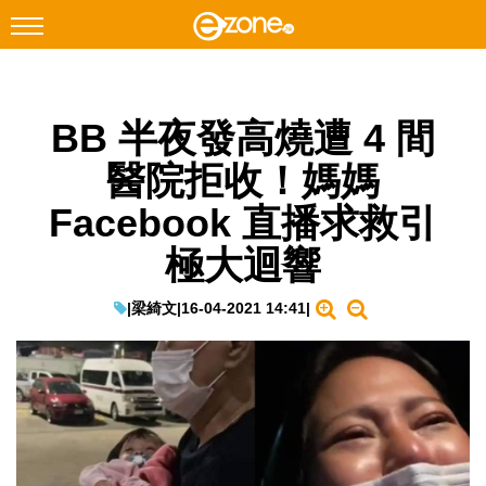
搜尋
BB 半夜發高燒遭 4 間
Facebook
Instagram
醫院拒收！媽媽
科技焦點
Facebook 直播求救引
網絡生活
極大迴響
遊戲動漫
教學評測
|
梁綺文
|
16-04-2021 14:41
|
EduTech
IT Times
生成式AI與雲端應用
Enterprise Digital Transformation