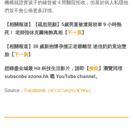
機構就證實孩子的確曾被 4 間醫院拒收，但基於病人私隱他
們並不會公佈更多詳情。
【相關報道】【疏忽照顧】5歲男童被遺留校車 9 小時熱
死！ 老師指休克圖掩飾真相【
下一頁
】
【相關報道】39 歲新抱懷孕撞正老爺離世 迷信奶奶竟迫墮
胎【
下一頁
】
想睇盡全城最 Hit 科技生活影片，請即【
按此
】瀏覽同埋
subscribe ezone.hk 嘅 YouTube channel。
Source：
Facebook（ข่าวภาคประชาชน）