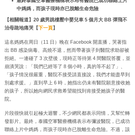
最終泰國空軍醫療機構表示布有醫院已成功聯絡上片
中媽媽，而孩子現時亦已脫離生命危險
【相關報道】20 歲男跳樓壓中嬰兒車 5 個月大 BB 彈飛不
治母跪地痛哭【
下一頁
】
這名媽媽在周日（11 日）晚在 Facebook 開直播，哭著指
出 BB 感染病毒、高燒不退，然而帶著孩子到醫院求助卻被
拒絕。一連碰了 3 次壁後，現時正等待第 4 間醫院答覆，並
崩潰哭說：「我們已經等了 8 個小時，真的等不起了」、
「孩子情況很嚴重，醫院不接受請直接說，我們才能盡早到
別處求援。」直到早上 6 時，她指出仍未有醫院願意接收她
的孩子，所以她向網民求救希望能找到肯接受她孩子的醫
院。
片段很快就引起極大迴響，不少網民都表示同情，又幫忙轉
發影片。最終，泰國空軍醫療機構表示布彌波醫院，已成功
聯絡上片中媽媽，而孩子現時亦已脫離生命危險。不過，該