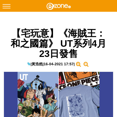
搜尋
【宅玩意】《海賊王：
Facebook
Instagram
和之國篇》 UT系列4月
科技焦點
23日發售
網絡生活
遊戲動漫
|
黃浩然
|
16-04-2021 17:57
|
教學評測
EduTech
IT Times
生成式AI與雲端應用
Enterprise Digital Transformation