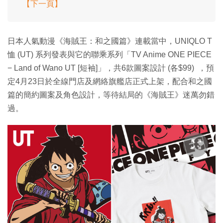
【下一頁】
日本人氣動漫《海賊王：和之國篇》連載當中，UNIQLO T
恤 (UT) 系列發表與它的聯乘系列「TV Anime ONE PIECE
− Land of Wano UT [短袖]」，共6款圖案設計 (各$99) ，預
定4月23日於全線門店及網絡旗艦店正式上架，配合和之國
篇的簡約圖案及角色設計，等待結局的《海賊王》迷萬勿錯
過。