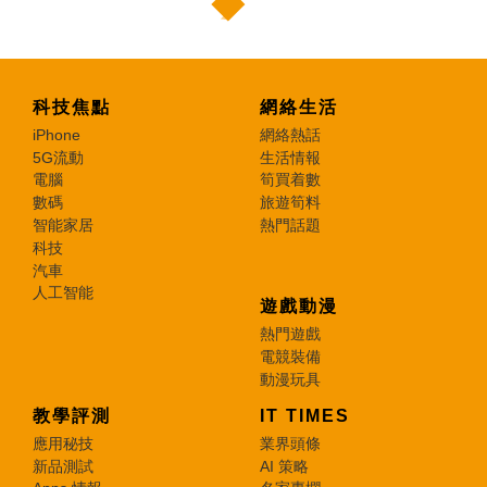
科技焦點
網絡生活
iPhone
網絡熱話
5G流動
生活情報
電腦
筍買着數
數碼
旅遊筍料
智能家居
熱門話題
科技
汽車
人工智能
遊戲動漫
熱門遊戲
電競裝備
動漫玩具
教學評測
IT TIMES
應用秘技
業界頭條
新品測試
AI 策略