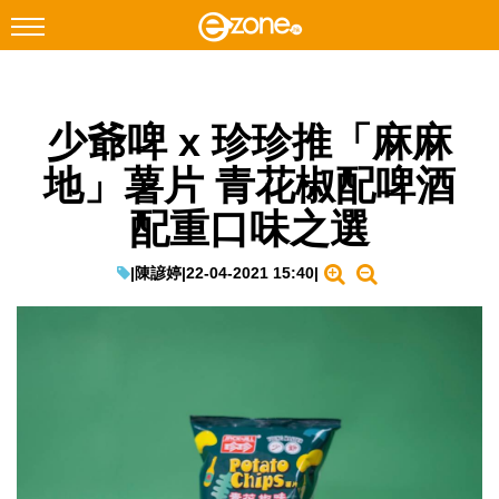
搜尋
少爺啤 x 珍珍推「麻麻
Facebook
Instagram
地」薯片 青花椒配啤酒
科技焦點
配重口味之選
網絡生活
遊戲動漫
|
陳諺婷
|
22-04-2021 15:40
|
教學評測
EduTech
IT Times
生成式AI與雲端應用
Enterprise Digital Transformation