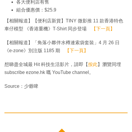
各大便利店有售
組合優惠價：$25.9
【相關報道】【便利店新貨】TINY 微影推 11 款香港特色
車仔模型 《香港重機》T-Shirt 同步登場
【下一頁】
【相關報道】「角落小夥伴水樽連索袋套裝」4 月 26 日
《e-zone》別注版 1185 期
【下一頁】
想睇盡全城最 Hit 科技生活影片，請即【
按此
】瀏覽同埋
subscribe ezone.hk 嘅 YouTube channel。
Source：少爺啤