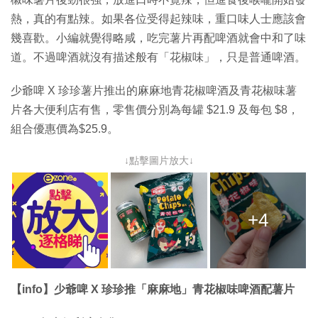
熱，真的有點辣。如果各位受得起辣味，重口味人士應該會
幾喜歡。小編就覺得略咸，吃完薯片再配啤酒就會中和了味
道。不過啤酒就沒有描述般有「花椒味」，只是普通啤酒。
少爺啤 X 珍珍薯片推出的麻麻地青花椒啤酒及青花椒味薯
片各大便利店有售，零售價分別為每罐 $21.9 及每包 $8，
組合優惠價為$25.9。
↓點擊圖片放大↓
+4
【info】少爺啤 X 珍珍推「麻麻地」青花椒味啤酒配薯片