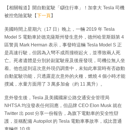
【相關報道】開自動駕駛「瞓住行車」！加拿大 Tesla 司機
被控危險駕駛【
下一頁
】
美國時間上星期六（17 日）晚上，一輛 2019 年 Tesla
Model S 電動車於德克薩斯州發生意外，德州哈里斯縣第 4
區警員 Mark Herman 表示，事發時這輛 Tesla Model S 正
是高速行駛，但因為入彎不成而撞樹起火，並導致兩人死
亡。死者遺體是分別於副駕駛座及後座發現，司機位無人坐
着。他也提到這次意外現仍調查中，未知此車當時有否啟動
自動駕駛功能，只透露是次意外的火種，燃燒 4 個小時才能
撲滅，水量方面用了 3 萬多加侖（約 11 萬升）。
意外發生後，Tesla 及美國國家公路交通安全管理局
NHTSA 均沒發表任何回應，但品牌 CEO Elon Musk 就在
Twitter 出 post 分享一份報告，為旗下電動車的安全性辯
護，並稱配備 Autopilot 的 Tesla 電動車事故率，或比普通
車輛低 10 倍。