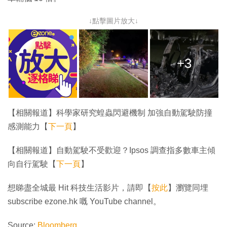
↓點擊圖片放大↓
+3
【相關報道】科學家研究蝗蟲閃避機制 加強自動駕駛防撞
感測能力【
下一頁
】
【相關報道】自動駕駛不受歡迎？Ipsos 調查指多數車主傾
向自行駕駛【
下一頁
】
想睇盡全城最 Hit 科技生活影片，請即【
按此
】瀏覽同埋
subscribe ezone.hk 嘅 YouTube channel。
Source:
Bloomberg