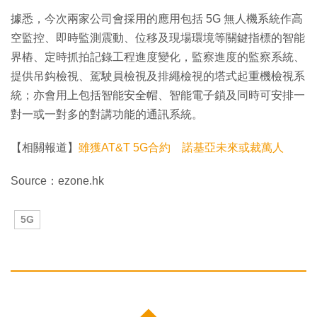
據悉，今次兩家公司會採用的應用包括 5G 無人機系統作高
空監控、即時監測震動、位移及現場環境等關鍵指標的智能
界樁、定時抓拍記錄工程進度變化，監察進度的監察系統、
提供吊鈎檢視、駕駛員檢視及排繩檢視的塔式起重機檢視系
統；亦會用上包括智能安全帽、智能電子鎖及同時可安排一
對一或一對多的對講功能的通訊系統。
【相關報道】
雖獲AT&T 5G合約 諾基亞未來或裁萬人
Source：ezone.hk
5G