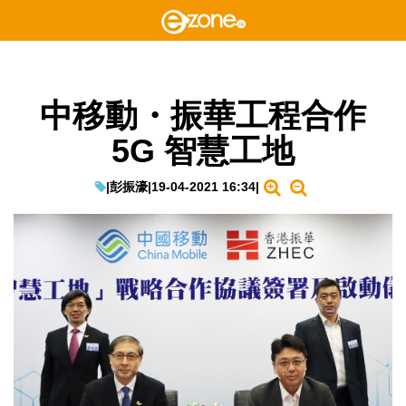
中移動・振華工程合作
5G 智慧工地
|
彭振濠
|
19-04-2021 16:34
|