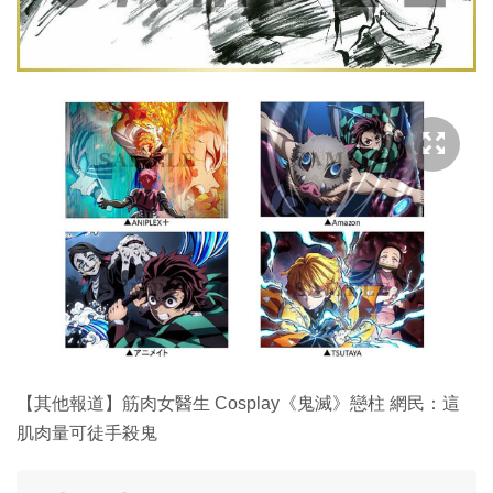
【其他報道】筋肉女醫生 Cosplay《鬼滅》戀柱 網民：這
肌肉量可徒手殺鬼