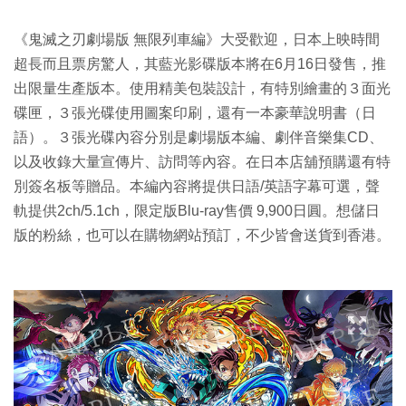
《鬼滅之刃劇場版 無限列車編》大受歡迎，日本上映時間
超長而且票房驚人，其藍光影碟版本將在6月16日發售，推
出限量生產版本。使用精美包裝設計，有特別繪畫的３面光
碟匣，３張光碟使用圖案印刷，還有一本豪華說明書（日
語）。３張光碟內容分別是劇場版本編、劇伴音樂集CD、
以及收錄大量宣傳片、訪問等內容。在日本店舖預購還有特
別簽名板等贈品。本編內容將提供日語/英語字幕可選，聲
軌提供2ch/5.1ch，限定版Blu-ray售價 9,900日圓。想儲日
版的粉絲，也可以在購物網站預訂，不少皆會送貨到香港。