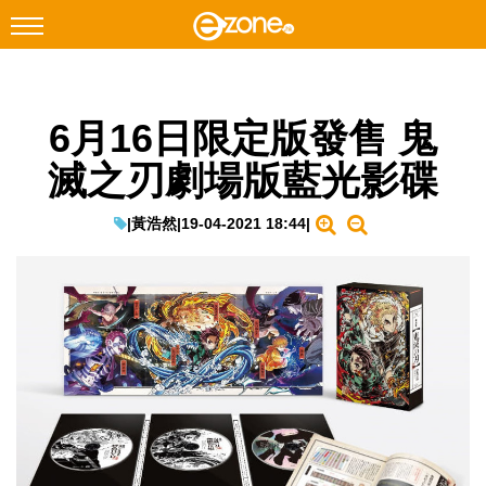
搜尋
6月16日限定版發售 鬼
Facebook
Instagram
滅之刃劇場版藍光影碟
科技焦點
網絡生活
|
黃浩然
|
19-04-2021 18:44
|
遊戲動漫
教學評測
EduTech
IT Times
生成式AI與雲端應用
Enterprise Digital Transformation