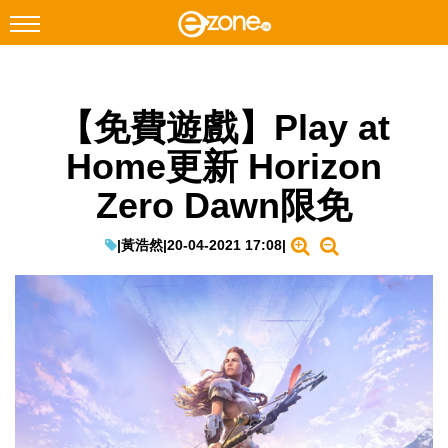
搜尋
【免費遊戲】Play at
Facebook
Instagram
Home更新 Horizon
科技焦點
Zero Dawn限免
網絡生活
遊戲動漫
|
黃浩然
|
20-04-2021 17:08
|
教學評測
EduTech
IT Times
生成式AI與雲端應用
Enterprise Digital Transformation