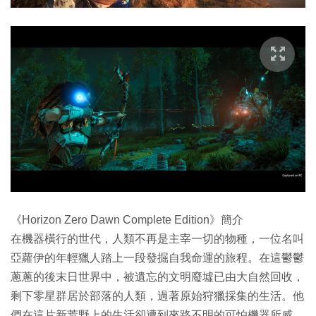
《Horizon Zero Dawn Complete Edition》簡介
在機器橫行的世代，人類不再是主宰一切的物種，一位名叫
亞蘿伊的年輕獵人踏上一段發掘自我命運的旅程。在這鬱鬱
蔥蔥的後末日世界中，被遺忘的文明廢墟已由大自然回收，
剩下零星群居於部落的人類，過著原始狩獵採集的生活。他
們在這片新荒野上的生活卻遭到來路不明的可怕機器所威