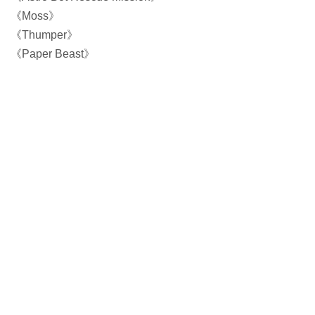
《Moss》
《Thumper》
《Paper Beast》