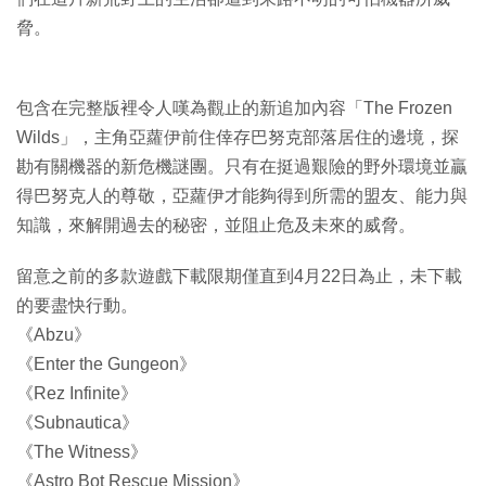
脅。
包含在完整版裡令人嘆為觀止的新追加內容「The Frozen
Wilds」，主角亞蘿伊前住倖存巴努克部落居住的邊境，探
勘有關機器的新危機謎團。只有在挺過艱險的野外環境並贏
得巴努克人的尊敬，亞蘿伊才能夠得到所需的盟友、能力與
知識，來解開過去的秘密，並阻止危及未來的威脅。
留意之前的多款遊戲下載限期僅直到4月22日為止，未下載
的要盡快行動。
《Abzu》
《Enter the Gungeon》
《Rez Infinite》
《Subnautica》
《The Witness》
《Astro Bot Rescue Mission》