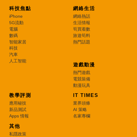
科技焦點
網絡生活
iPhone
網絡熱話
5G流動
生活情報
電腦
筍買着數
數碼
旅遊筍料
智能家居
熱門話題
科技
汽車
人工智能
遊戲動漫
熱門遊戲
電競裝備
動漫玩具
教學評測
IT TIMES
應用秘技
業界頭條
新品測試
AI 策略
Apps 情報
名家專欄
其他
私隱政策