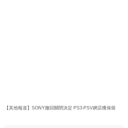
【其他報道】SONY撤回關閉決定 PS3‧PSV網店獲保留