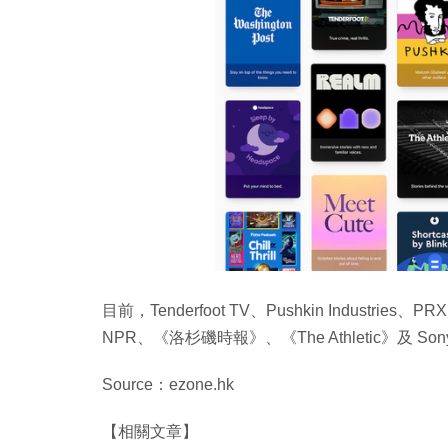
目前，Tenderfoot TV、Pushkin Industri
NPR、《洛杉磯時報》、《The Athletic》及 Sony
Source：ezone.hk
【相關文章】