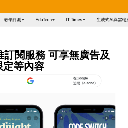
教學評測
EduTech
IT Times
生成式AI與雲端
ast 推訂閱服務 可享無廣告及
限定等內容
在Google
追蹤《e-zone》