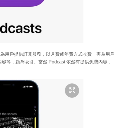
t 創作者便可以為用戶提供訂閱服務，以月費或年費方式收費，再為用戶
等，頗為吸引。當然 Podcast 依然有提供免費內容，