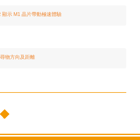
na XDR 顯示 M1 晶片帶動極速體驗
能新增尋物方向及距離