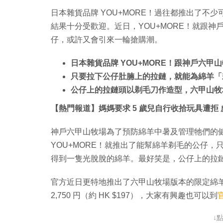
日本雜貨品牌 YOU+MORE！過往都推出了不
結果十分受歡迎。近日，YOU+MORE！就跟
仔，或許又會引來一輪搶購潮。
日本雜貨品牌 YOU+MORE！跟神戶六
只要拉下公仔肚腩上的拉鏈，就能為綿羊「
公仔上的拉鏈頭以剃毛刀作造型，六甲山牧
【熱門報道】媽媽要求 5 歲兒自行收拾玩具遭拒
神戶六甲山牧場為了預防綿羊中暑及管理牠們的
YOU+MORE！就推出了能幫綿羊剃毛的公仔
得到一隻光脫脫的綿羊。最好笑是，公仔上的拉
官方近日更特地推出了六甲山牧場版本的限定綿
2,750 円（約 HK $197），大家有興趣也可以到
↓