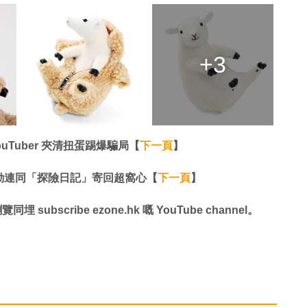
+3
Tuber 夾清扭蛋踢爆騙局【
下一頁
】
勤連同「探險日記」寄回超窩心【
下一頁
】
同埋 subscribe ezone.hk 嘅 YouTube channel。