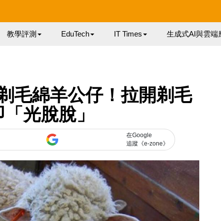
教學評測
EduTech
IT Times
生成式AI與雲端
剃毛綿羊公仔！拉開剃毛
即「光脫脫」
在Google
追蹤《e-zone》