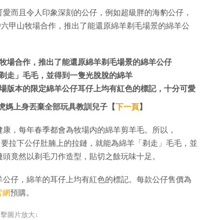
少可愛而且令人印象深刻的公仔，例如超級胖的海豹公仔，
神戶六甲山牧場合作，推出了能還原綿羊剃毛場景的綿羊公
甲山牧場合作，推出了能還原綿羊剃毛場景的綿羊公仔
剃走」毛毛，並得到一隻光脫脫的綿羊
場版本的限定綿羊公仔耳仔上均有紅色的標記，十分可愛
 虎媽上身丟棄全部玩具教訓兒子【
下一頁
】
健康，每年春季都會為牧場内的綿羊剪羊毛。所以，
，只要拉下公仔肚腩上的拉鏈，就能為綿羊「剃走」毛毛，並
鏈頭竟然以剃毛刀作造型，貼切之餘玩味十足。
羊公仔，綿羊的耳仔上均有紅色的標記。每款公仔售價為
官網
預購。
點擊圖片放大↓