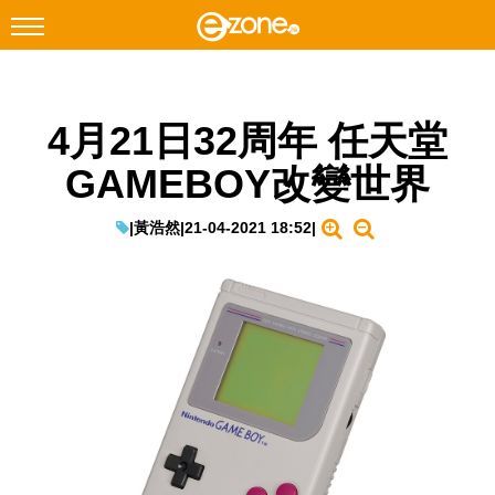
搜尋
4月21日32周年 任天堂
Facebook
Instagram
GAMEBOY改變世界
科技焦點
網絡生活
|
黃浩然
|
21-04-2021 18:52
|
遊戲動漫
教學評測
EduTech
IT Times
生成式AI與雲端應用
Enterprise Digital Transformation