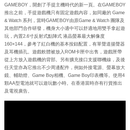
GAMEBOY，開創了手提主機時代的新一頁。在GAMEBOY
推出之前，手提遊戲機只有固定遊戲內容，如同廠的 Game
& Watch 系列，當時GAMEBOY由原Game & Watch 團隊及
其他部門合作研發，機身大小適中可以舒適地用雙手拿起遊
玩，內置2.6寸反射式點陣式 液晶螢幕最大解像度
160×144，參考了紅白機的基本按鈕配置，有單聲道揚聲器
及耳機插孔。遊戲軟體被放入ROM卡匣中出售，遊戲匣帶
從上方放入遊戲機的背部。另有擴充接口支援聯機線，及後
任天堂亦為它推出不少周邊配件，例如外接電源、螢幕放大
鏡、輔助燈、Game Boy相機、Game Boy印表機等。使用4
顆AA型電池就可以遊玩數小時。在香港當時亦有行貨推出
及電視廣告。