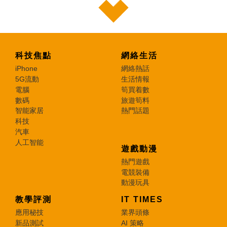
科技焦點
網絡生活
iPhone
網絡熱話
5G流動
生活情報
電腦
筍買着數
數碼
旅遊筍料
智能家居
熱門話題
科技
汽車
人工智能
遊戲動漫
熱門遊戲
電競裝備
動漫玩具
教學評測
IT TIMES
應用秘技
業界頭條
新品測試
AI 策略