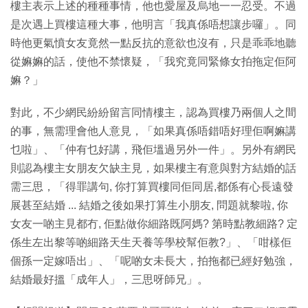
樓主表示上述的種種事情，他也愛屋及烏地一一忍受。不過
是次遇上買樓這種大事，他明言「我真係唔想讓步囉」。同
時他更氣憤女友竟然一點反抗的意欲也沒有，只是乖乖地聽
從嫲嫲的話，使他不禁懷疑，「我究竟同緊條女拍拖定佢阿
嫲？」
對此，不少網民紛紛留言同情樓主，認為買樓乃兩個人之間
的事，無需理會他人意見，「如果真係唔錯唔好理佢啊嫲講
乜啦」、「仲有乜好講，飛佢塭過另外一件」。另外有網民
則認為樓主女朋友欠缺主見，如果樓主有意與對方結婚的話
需三思，「得罪講句, 你打算買樓同佢同居,都係有心長遠發
展甚至結婚 ... 結婚之後如果打算生小朋友, 問題就黎啦, 你
女友一啲主見都冇, 佢點做你細路既阿媽? 第時點教細路? 定
係生左出黎等啲細路天生天養等學校幫佢教?」、「咁樣佢
個孫一定嫁唔出」、「呢啲女未長大，拍拖都已經好勉強，
結婚最好搵「成年人」，三思呀師兄」。