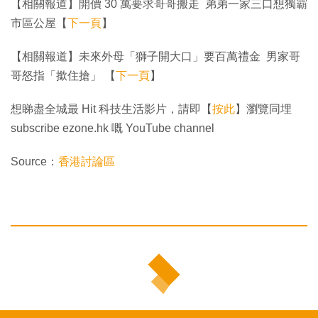
【相關報道】開價 30 萬要求哥哥搬走 弟弟一家三口想獨霸
市區公屋【
下一頁
】
【相關報道】未來外母「獅子開大口」要百萬禮金 男家哥
哥怒指「撳住搶」 【
下一頁
】
想睇盡全城最 Hit 科技生活影片，請即【
按此
】瀏覽同埋
subscribe ezone.hk 嘅 YouTube channel
Source：
香港討論區