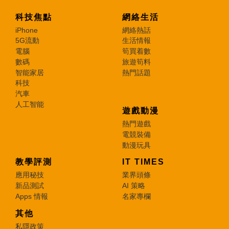
科技焦點
網絡生活
iPhone
網絡熱話
5G流動
生活情報
電腦
筍買着數
數碼
旅遊筍料
智能家居
熱門話題
科技
汽車
人工智能
遊戲動漫
熱門遊戲
電競裝備
動漫玩具
教學評測
IT TIMES
應用秘技
業界頭條
新品測試
AI 策略
Apps 情報
名家專欄
其他
私隱政策