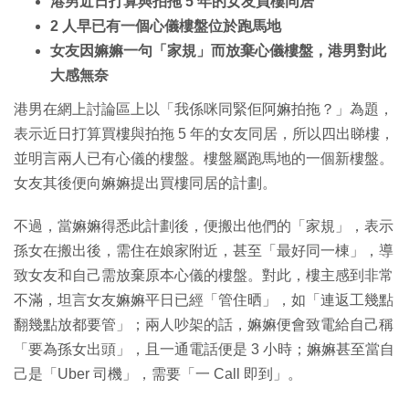
港男近日打算與拍拖 5 年的女友買樓同居
2 人早已有一個心儀樓盤位於跑馬地
女友因嫲嫲一句「家規」而放棄心儀樓盤，港男對此
大感無奈
港男在網上討論區上以「我係咪同緊佢阿嫲拍拖？」為題，
表示近日打算買樓與拍拖 5 年的女友同居，所以四出睇樓，
並明言兩人已有心儀的樓盤。樓盤屬跑馬地的一個新樓盤。
女友其後便向嫲嫲提出買樓同居的計劃。
不過，當嫲嫲得悉此計劃後，便搬出他們的「家規」，表示
孫女在搬出後，需住在娘家附近，甚至「最好同一棟」，導
致女友和自己需放棄原本心儀的樓盤。對此，樓主感到非常
不滿，坦言女友嫲嫲平日已經「管住晒」，如「連返工幾點
翻幾點放都要管」；兩人吵架的話，嫲嫲便會致電給自己稱
「要為孫女出頭」，且一通電話便是 3 小時；嫲嫲甚至當自
己是「Uber 司機」，需要「一 Call 即到」。