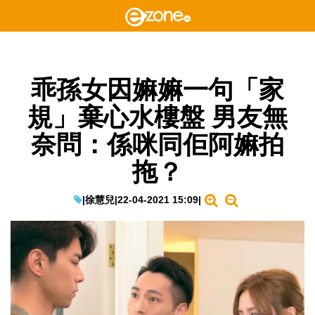
乖孫女因嫲嫲一句「家
規」棄心水樓盤 男友無
奈問：係咪同佢阿嫲拍
拖？
|
徐慧兒
|
22-04-2021 15:09
|