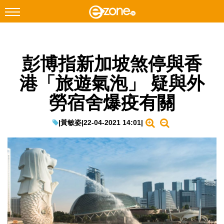
搜尋
彭博指新加坡煞停與香
Facebook
Instagram
港「旅遊氣泡」 疑與外
科技焦點
勞宿舍爆疫有關
網絡生活
遊戲動漫
|
黃敏姿
|
22-04-2021 14:01
|
教學評測
EduTech
IT Times
生成式AI與雲端應用
Enterprise Digital Transformation