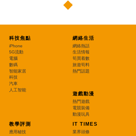
科技焦點
網絡生活
iPhone
網絡熱話
5G流動
生活情報
電腦
筍買着數
數碼
旅遊筍料
智能家居
熱門話題
科技
汽車
人工智能
遊戲動漫
熱門遊戲
電競裝備
動漫玩具
教學評測
IT TIMES
應用秘技
業界頭條