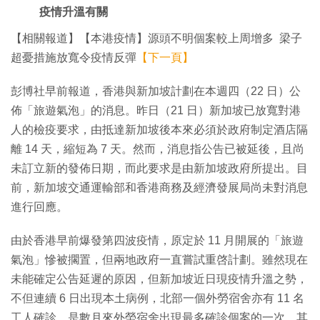
疫情升溫有關
【相關報道】【本港疫情】源頭不明個案較上周增多 梁子
超憂措施放寬令疫情反彈
【下一頁】
彭博社早前報道，香港與新加坡計劃在本週四（22 日）公
佈「旅遊氣泡」的消息。昨日（21 日）新加坡已放寬對港
人的檢疫要求，由抵達新加坡後本來必須於政府制定酒店隔
離 14 天，縮短為 7 天。然而，消息指公告已被延後，且尚
未訂立新的發佈日期，而此要求是由新加坡政府所提出。目
前，新加坡交通運輸部和香港商務及經濟發展局尚未對消息
進行回應。
由於香港早前爆發第四波疫情，原定於 11 月開展的「旅遊
氣泡」慘被擱置，但兩地政府一直嘗試重啓計劃。雖然現在
未能確定公告延遲的原因，但新加坡近日現疫情升溫之勢，
不但連續 6 日出現本土病例，北部一個外勞宿舍亦有 11 名
工人確診，是數月來外勞宿舍出現最多確診個案的一次。其