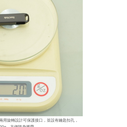
rive Luxe 兩用旋轉設計可保護接口，並設有鑰匙扣孔，
20g，方便隨身攜帶。