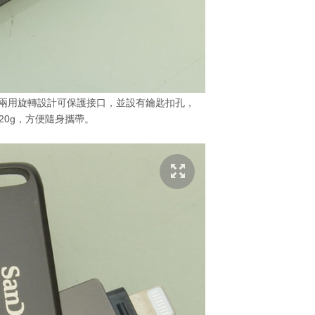
rive Luxe 兩用旋轉設計可保護接口，並設有鑰匙扣孔，
20g，方便隨身攜帶。