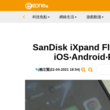
科技焦點
網絡生活
遊戲動漫
SanDisk iXpand F
iOS‧Androi
|
賴立賢
|
22-04-2021 18:54
|