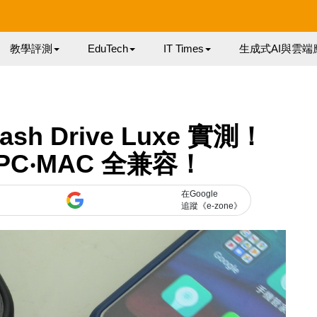
教學評測
EduTech
IT Times
生成式AI與雲端
lash Drive Luxe 實測！
d‧PC‧MAC 全兼容！
在Google
追蹤《e-zone》