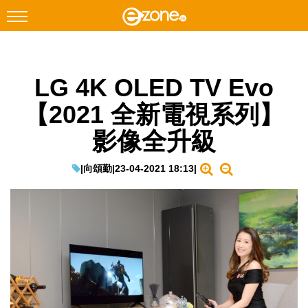
搜尋
LG 4K OLED TV Evo
Facebook
Instagram
【2021 全新電視系列】
科技焦點
影像全升級
網絡生活
遊戲動漫
|
向頌勤
|
23-04-2021 18:13
|
教學評測
EduTech
IT Times
生成式AI與雲端應用
Enterprise Digital Transformation