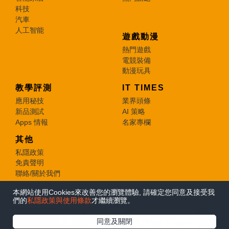
科技
汽車
人工智能
遊戲動漫
熱門遊戲
電競裝備
動漫玩具
教學評測
IT TIMES
應用秘技
業界頭條
新品測試
AI 策略
Apps 情報
名家專欄
其他
私隱政策
免責聲明
聯絡/關於我們
本網站使用Cookies來改善您的瀏覽體驗, 請確定您同意及接受我
© 2026 e-zone. All Rights Reserved.
們的
私隱政策與使用條款
才繼續瀏覽。
在Google
同意及關閉
追蹤《e-zone》