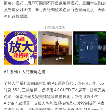
策略）模式，用戶可因應不同遊戲選擇模式。畫面會自動加
強光暗及對比值，並可自行調校黑色及白色畫面亮度，全面
強化遊戲體驗。
↓點擊圖片放大↓
+2
A1 系列︰入門抵玩之選
至於入門系列就由新推出的 A1 系列取代，備有 48 吋、55
吋及 65 吋三款選擇，皆採用 4K OLED TV 屏幕，搭載完美
色彩、像素控光及完美純黑等影像技術，並使用第 4 代
Alpha 7 處理器，支援人智能倍綫技術及亮度控制等即時畫
面處理技術，提升畫面質素；而音效上也提供 AI Sound 功