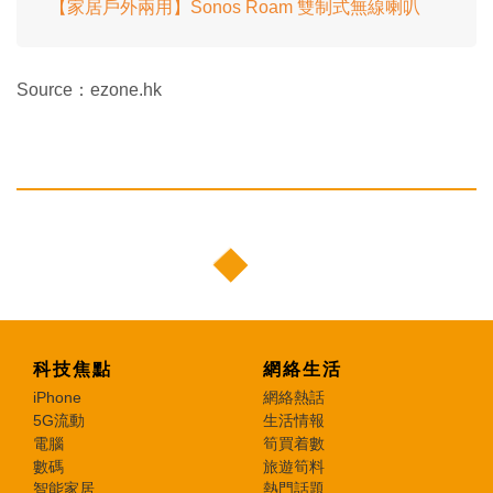
【家居戶外兩用】Sonos Roam 雙制式無線喇叭
Source：ezone.hk
科技焦點
網絡生活
iPhone
網絡熱話
5G流動
生活情報
電腦
筍買着數
數碼
旅遊筍料
智能家居
熱門話題