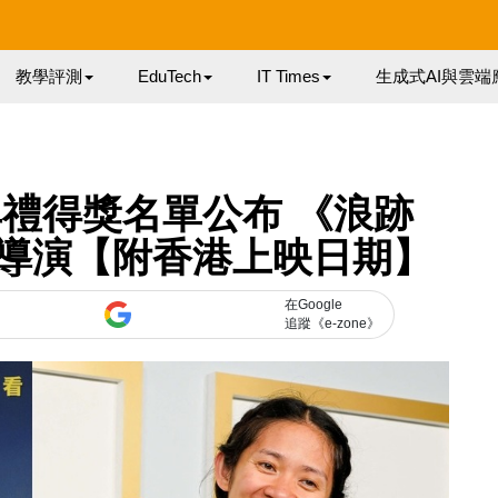
教學評測
EduTech
IT Times
生成式AI與雲端
獎典禮得獎名單公布 《浪跡
導演【附香港上映日期】
在Google
追蹤《e-zone》