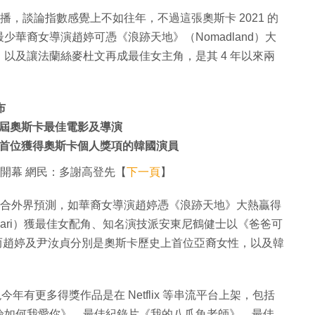
播，談論指數感覺上不如往年，不過這張奧斯卡 2021 的
華裔女導演趙婷可憑《浪跡天地》（Nomadland）大
以及讓法蘭絲麥杜文再成最佳女主角，是其 4 年以來兩
布
屆奧斯卡最佳電影及導演
首位獲得奧斯卡個人獎項的韓國演員
西環開幕 網民：多謝高登先【
下一頁
】
都符合外界預測，如華裔女導演趙婷憑《浪跡天地》大熱贏得
ari）獲最佳女配角、知名演技派安東尼鶴健士以《爸爸可
角等，而趙婷及尹汝貞分別是奧斯卡歷史上首位亞裔女性，以及韓
今年有更多得獎作品是在 Netflix 等串流平台上架，包括
論如何我愛你》、最佳紀錄片《我的八爪魚老師》、最佳