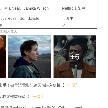
Mia Neal、Jamika Wilson
Netflix 上架中
s Ross、Jon Batiste
上映中
u
／
點擊圖片放大↓
+6
x 已出手！破華語電影記錄天價購入版權【
下一頁
】
：林峯殘咗好多【
下一頁
】
同埋 subscribe ezone.hk 嘅 YouTube channel。