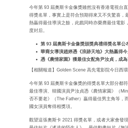
今年第 93 屆奧斯卡金像獎雖然沒有香港電視台直
得獎名單，事實上是符合預期得來又不失驚喜，最少
熱贏得最佳導演之餘，此戲同時亦榮膺最佳電影，
度封后。
第 93 屆奧斯卡金像獎頒獎典禮得獎名單公
華裔女導演趙婷憑《浪跡天地》大熱贏得今
憑《農情家園》獲最佳女配角尹汝貞，成為
【相關報道】Golden Scene 高先電影院今日
今年第 93 屆奧斯卡金像獎的得獎名單大部分
最佳導演、韓國演員尹汝貞憑《農情家園》（Min
否不要老》（The Father）贏得最佳男主
國女演員奪得相獎項。
觀望這張奧斯卡 2021 得獎名單，或者大家會發現
最佳短片《遙遠的陌生人》、最佳動畫短片《無