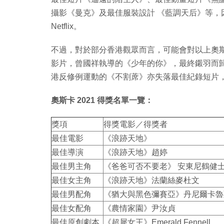
攝影《曼克》及最佳服裝設計 《藍調天后》等
Netflix。
不過，對於部分香港觀眾而言，可能會對以上奧斯卡
影片，曾國祥執導的《少年的你》，最終鎩羽而
港反修例運動的《不割蓆》亦失落最佳紀錄短片，由
奧斯卡 2021 得獎名單一覽：
獎項
得獎電影／得獎者
最佳電影
《浪跡天地》
最佳導演
《浪跡天地》趙婷
最佳男主角
《爸爸可否不要老》 安東尼鶴健
最佳女主角
《浪跡天地》法蘭絲麥杜文
最佳男配角
《猶大與黑色彌賽亞》丹尼爾卡魯
最佳女配角
《農情家園》尹汝貞
最佳原創劇本
《超犀女王》Emerald Fennell