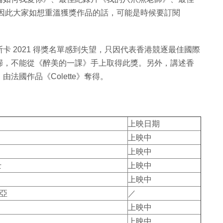
，因此大家如想重溫獲獎作品的話，可能是時候要訂閱
 2021 得獎名單感到失望，只因代表香港競逐最佳國際
歸，不能從《醉美的一課》手上取得此獎。另外，講述香
法國作品《Colette》奪得。
上映日期
上映中
上映中
士
上映中
上映中
亞
／
上映中
上映中