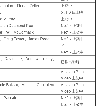
ton、Florian Zeller
上映中
g
5 月 6 日上映
 Murray
上映中
in Desmond Roe
Netflix 上架中
、Will McCormack
Netflix 上架中
raig Foster、James Reed
Netflix 上架中
／
Netflix 上架中
、David Lee、Andrew Lockley、
已推出影碟
Amazon Prime
Video 上架中
 Baksht、Michelle Couttolenc、
Amazon Prime
Video 上架中
 Pascale
Netflix 上架中
Netflix 上架中