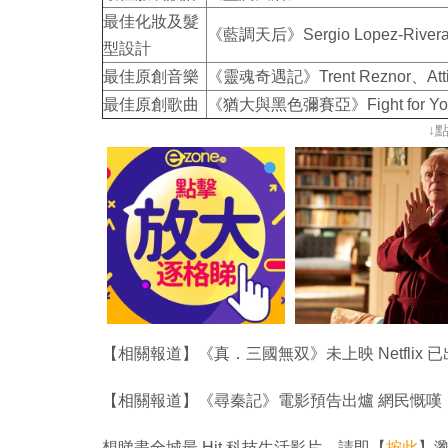
最佳化妝及髮
《藍調天后》Sergio Lopez-Rivera、
型設計
最佳原創音樂
《靈魂奇遇記》Trent Reznor、Atticu
最佳原創歌曲
《猶大與黑色彌賽亞》Fight for Yo
↓
【相關報道】《真．三國無双》未上映 Netfli
【相關報道】《尋秦記》電影預告出爐 網民慨嘆
想睇盡全城最 Hit 科技生活影片，請即【
按此
】瀏覽