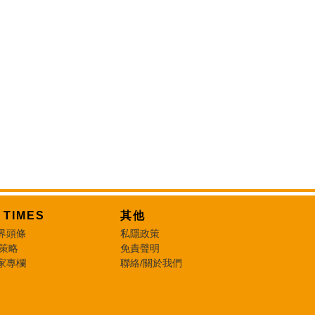
T TIMES
其他
界頭條
私隱政策
 策略
免責聲明
家專欄
聯絡/關於我們