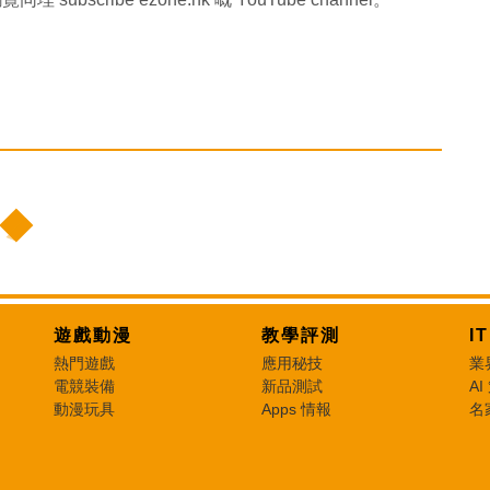
遊戲動漫
教學評測
I
熱門遊戲
應用秘技
業
電競裝備
新品測試
AI
動漫玩具
Apps 情報
名