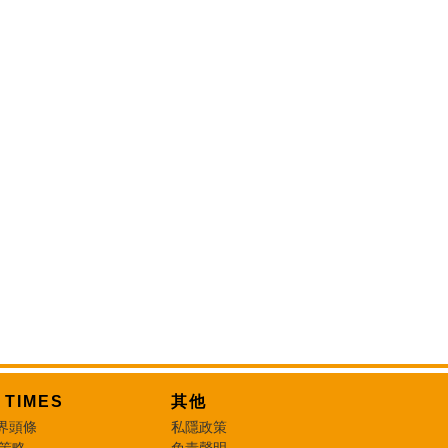
T TIMES
其他
界頭條
私隱政策
 策略
免責聲明