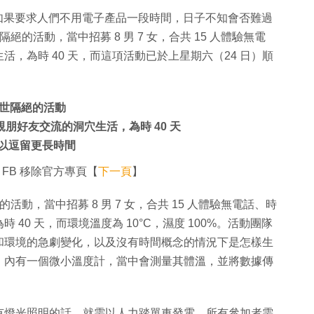
手，如果要求人們不用電子產品一段時間，日子不知會否難過
與世隔絕的活動，當中招募 8 男 7 女，合共 15 人體驗無電
，為時 40 天，而這項活動已於上星期六（24 日）順
項與世隔絕的活動
親朋好友交流的洞穴生活，為時 40 天
可以逗留更長時間
 FB 移除官方專頁【
下一頁
】
世隔絕的活動，當中招募 8 男 7 女，合共 15 人體驗無電話、時
40 天，而環境溫度為 10°C，濕度 100%。活動團隊
和環境的急劇變化，以及沒有時間概念的情況下是怎樣生
，內有一個微小溫度計，當中會測量其體溫，並將數據傳
有燈光照明的話，就需以人力踏單車發電，所有參加者需