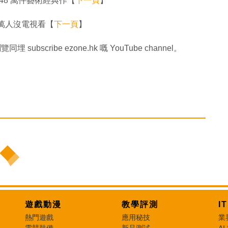
48 萬件藝術經典作【
下一頁
】
 萬人沒電視看【
下一頁
】
同埋 subscribe ezone.hk 嘅 YouTube channel。
遊戲動漫
教學評測
I
熱門遊戲
應用秘技
業
電競裝備
新品測試
AI