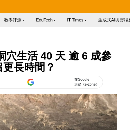
教學評測
EduTech
IT Times
生成式AI與雲端
穴生活 40 天 逾 6 成參
留更長時間？
在Google
追蹤《e-zone》