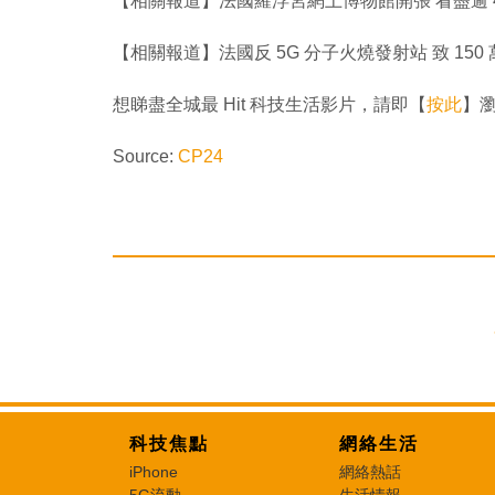
【相關報道】法國羅浮宮網上博物館開張 看盡逾 
【相關報道】法國反 5G 分子火燒發射站 致 150
想睇盡全城最 Hit 科技生活影片，請即【
按此
】瀏覽
Source:
CP24
科技焦點
網絡生活
iPhone
網絡熱話
5G流動
生活情報