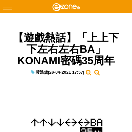
搜尋
【遊戲熱話】「上上下
Facebook
Instagram
下左右左右BA」
科技焦點
KONAMI密碼35周年
網絡生活
遊戲動漫
|
黃浩然
|
26-04-2021 17:57
|
教學評測
EduTech
IT Times
生成式AI與雲端應用
Enterprise Digital Transformation