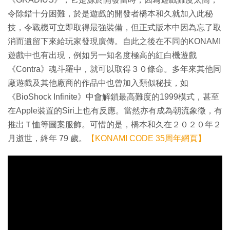
令除錯十分困難，於是遊戲的開發者橋本和久就加入此秘
技，令戰機可立即取得最強裝備，但正式版本中因為忘了取
消而遺留下來給玩家發現廣傳。自此之後在不同的KONAMI
遊戲中也有出現，例如另一知名度極高的紅白機遊戲
《Contra》魂斗羅中，就可以取得３０條命。多年來其他同
廠遊戲及其他廠商的作品中也曾加入類似秘技，如
《BioShock Infinite》中會解鎖最高難度的1999模式，甚至
在Apple裝置的Siri上也有反應。當然亦有成為朝流象徵，有
推出Ｔ恤等圖案服飾。可惜的是，橋本和久在２０２０年２
月逝世，終年 79 歲。
【KONAMI CODE 35周年網頁】