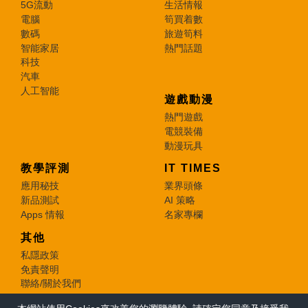
5G流動
生活情報
電腦
筍買着數
數碼
旅遊筍料
智能家居
熱門話題
科技
汽車
人工智能
遊戲動漫
熱門遊戲
電競裝備
動漫玩具
教學評測
IT TIMES
應用秘技
業界頭條
新品測試
AI 策略
Apps 情報
名家專欄
其他
私隱政策
免責聲明
聯絡/關於我們