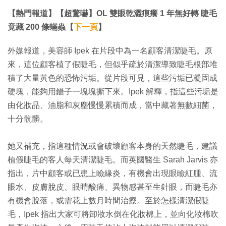
【熱門報道】【超驚嚇】OL 雙眼乾澀痕癢 1 年無好轉 睫毛
竟藏 200 條蟎蟲【
下一頁
】
外媒報道，美容師 Ipek 在片段中為一名顧客清潔睫毛。原
來，這位顧客植了假睫毛，但似乎疏於清潔導致睫毛根部堆
積了大量黃色的恐怖污垢。從片段可見，這些污垢已凝固成
硬塊，能夠用鑷子一塊塊撕下來。Ipek 解釋，指這些污垢是
由化妝品、油脂和灰塵慢慢累積而成，當中藏著無數細菌，
十分骯髒。
她又補充，指這種情況或會破壞顧客本身的天然睫毛，建議
植假睫毛的客人每天清潔睫毛。而英國醫生 Sarah Jarvis 亦
指出，片中顧客或已患上瞼緣炎，有機會出現眼瞼紅腫、流
眼水、皮膚脫皮、眼睛酸痛、異物感甚至生針眼，而睫毛亦
有機會脫落，或需花上數月時間治療。至於怎樣清潔假睫
毛，Ipek 指出大家可將卸妝水倒在化妝棉上，並向化妝棉吹