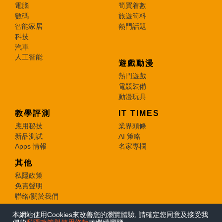
電腦
筍買着數
數碼
旅遊筍料
智能家居
熱門話題
科技
汽車
人工智能
遊戲動漫
熱門遊戲
電競裝備
動漫玩具
教學評測
IT TIMES
應用秘技
業界頭條
新品測試
AI 策略
Apps 情報
名家專欄
其他
私隱政策
免責聲明
聯絡/關於我們
本網站使用Cookies來改善您的瀏覽體驗, 請確定您同意及接受我
© 2026 e-zone. All Rights Reserved.