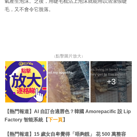
氣產生泡沫。之後，用睫毛梳沾上泡沫就能用以清潔假睫
毛，又不會令它脫落。
↓點擊圖片放大↓
+3
【熱門報道】AI 自訂合適唇色？韓國 Amorepacific 設 Lip
Factory 智能系統【
下一頁
】
【熱門報道】15 歲女自卑覺得「唔夠靚」 花 500 萬整容