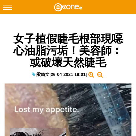
搜尋
女子植假睫毛根部現噁
Facebook
Instagram
心油脂污垢！美容師︰
科技焦點
或破壞天然睫毛
網絡生活
遊戲動漫
|
梁綺文
|
26-04-2021 18:01
|
教學評測
EduTech
IT Times
生成式AI與雲端應用
Enterprise Digital Transformation