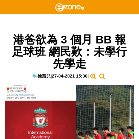
港爸欲為 3 個月 BB 報
足球班 網民歎：未學行
先學走
|
徐慧兒
|
27-04-2021 15:30
|