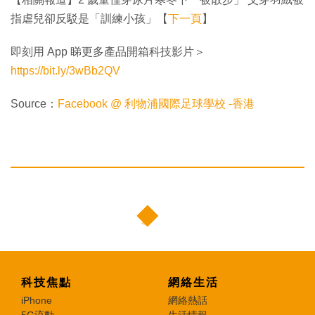
指虐兒卻反駁是「訓練小孩」【
下一頁
】
即刻用 App 睇更多產品開箱科技影片＞
https://bit.ly/3wBb2QV
Source：
Facebook @ 利物浦國際足球學校 -香港
科技焦點
網絡生活
iPhone
網絡熱話
5G流動
生活情報