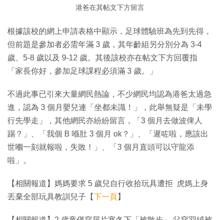
港爸在其帖文下方留言
根據該校的網上申請表格中顯示，足球體驗班為先到先得，
但前題是參加者必需年滿 3 歲，其年齡組另分別分為 3-4
歲、5-8 歲以及 9-12 歲。其後該校亦在帖文下方回覆指
「家長你好，參加足球課程必須滿 3 歲。」
不過此事已引來大量網民熱論，不少網民均認為港爸太過急
進，認為 3 個月嬰兒連「坐都未識！」，此舉無疑是「未學
行先學走」，其他網民亦紛紛留言，「3 個月去做波俾人
踢？」、「我個 B 喺肚 3 個月 ok？」、「遲咗啦，應該出
世嗰一刻就報啦，失敗！」、「3 個月直頭可以守龍添
啦」。
【相關報道】媽媽要求 5 歲兒自行收拾玩具遭拒 虎媽上身
丟棄全部玩具教訓兒子【
下一頁
】
【相關報道】2 歲童僅穿尿片寒冬下「被散步」 父穿羽絨被