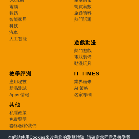
電腦
筍買着數
數碼
旅遊筍料
智能家居
熱門話題
科技
汽車
人工智能
遊戲動漫
熱門遊戲
電競裝備
動漫玩具
教學評測
IT TIMES
應用秘技
業界頭條
新品測試
AI 策略
Apps 情報
名家專欄
其他
私隱政策
免責聲明
聯絡/關於我們
本網站使用Cookies來改善您的瀏覽體驗, 請確定您同意及接受我
© 2026 e-zone. All Rights Reserved.