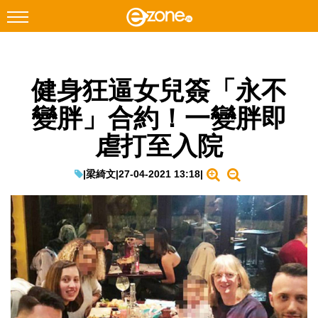
搜尋
健身狂逼女兒簽「永不
Facebook
Instagram
變胖」合約！一變胖即
科技焦點
虐打至入院
網絡生活
遊戲動漫
|
梁綺文
|
27-04-2021 13:18
|
教學評測
EduTech
IT Times
生成式AI與雲端應用
Enterprise Digital Transformation