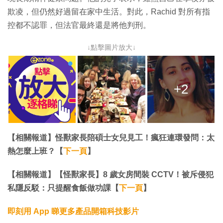
欺凌，但仍然好過留在家中生活。對此，Rachid 對所有指
控都不認罪，但法官最終還是將他判刑。
↓點擊圖片放大↓
+2
【相關報道】怪獸家長陪碩士女兒見工！瘋狂連環發問：太
熱怎麼上班？【
下一頁
】
【相關報道】【怪獸家長】8 歲女房間裝 CCTV！被斥侵犯
私隱反駁：只提醒食飯做功課【
下一頁
】
即刻用 App 睇更多產品開箱科技影片