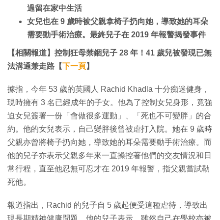
過留在家中生活
女兒也在 9 歲時被父親拿椅子扔向她，導致她的耳朵
需要動手術治療。最終兒子在 2019 年報警揭發事件
【相關報道】控制狂母禁錮兒子 28 年！41 歲兒被發現已無
法溝通兼走路【
下一頁
】
據指，今年 53 歲的英國人 Rachid Khadla 十分痴迷健身，
現時擁有 3 名已經成年的子女。他為了控制女兒身形，竟強
迫女兒簽署一份「會做很多運動」、「死也不可變胖」的合
約。他的女兒表示，自己變胖後曾被虐打入院。她在 9 歲時
父親亦曾將椅子扔向她，導致她的耳朵需要動手術治療。而
他的兒子亦表示父親多年來一直操控著他們的交友情況和日
常行程，直至他忍無可忍才在 2019 年報警，指父親嘗試勒
死他。
報道指出，Rachid 的兒子自 5 歲起便受這種虐待，導致出
現長期精神健康問題。他的兒子表示，雖然自己在學校亦被