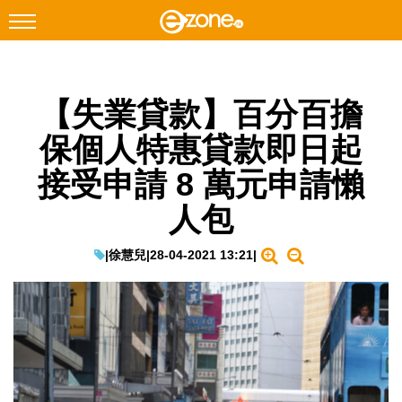
搜尋
【失業貸款】百分百擔
Facebook
Instagram
保個人特惠貸款即日起
科技焦點
接受申請 8 萬元申請懶
網絡生活
人包
遊戲動漫
教學評測
|
徐慧兒
|
28-04-2021 13:21
|
EduTech
IT Times
生成式AI與雲端應用
Enterprise Digital Transformation