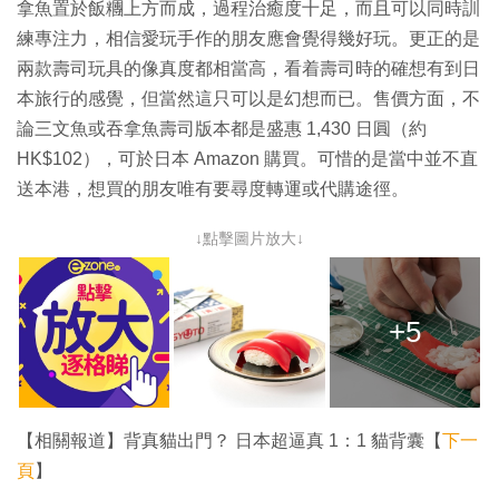
拿魚置於飯糰上方而成，過程治癒度十足，而且可以同時訓
練專注力，相信愛玩手作的朋友應會覺得幾好玩。更正的是
兩款壽司玩具的像真度都相當高，看着壽司時的確想有到日
本旅行的感覺，但當然這只可以是幻想而已。售價方面，不
論三文魚或吞拿魚壽司版本都是盛惠 1,430 日圓（約
HK$102），可於日本 Amazon 購買。可惜的是當中並不直
送本港，想買的朋友唯有要尋度轉運或代購途徑。
↓點擊圖片放大↓
+5
【相關報道】背真貓出門？ 日本超逼真 1：1 貓背囊【
下一
頁
】