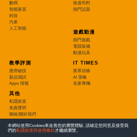
數碼
旅遊筍料
智能家居
熱門話題
科技
汽車
人工智能
遊戲動漫
熱門遊戲
電競裝備
動漫玩具
教學評測
IT TIMES
應用秘技
業界頭條
新品測試
AI 策略
Apps 情報
名家專欄
其他
私隱政策
免責聲明
聯絡/關於我們
本網站使用Cookies來改善您的瀏覽體驗, 請確定您同意及接受我
© 2026 e-zone. All Rights Reserved.
們的
私隱政策與使用條款
才繼續瀏覽。