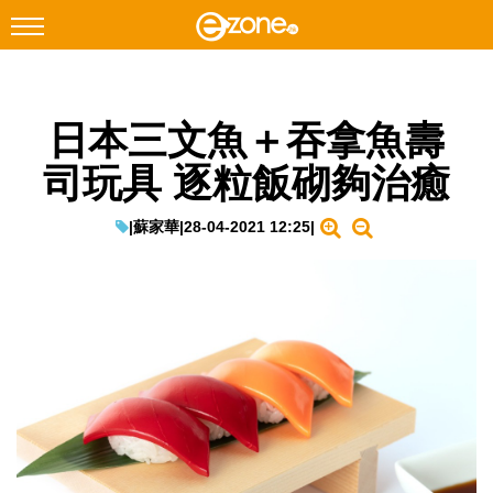
搜尋
日本三文魚＋吞拿魚壽
Facebook
Instagram
司玩具 逐粒飯砌夠治癒
科技焦點
網絡生活
|
蘇家華
|
28-04-2021 12:25
|
遊戲動漫
教學評測
EduTech
IT Times
生成式AI與雲端應用
Enterprise Digital Transformation