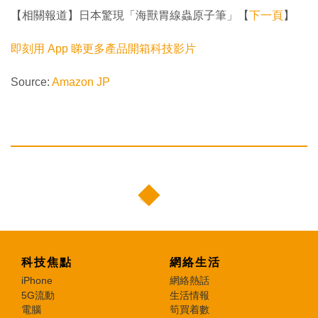
【相關報道】日本驚現「海獸胃線蟲原子筆」【
下一頁
】
即刻用 App 睇更多產品開箱科技影片
Source:
Amazon JP
科技焦點
網絡生活
iPhone
網絡熱話
5G流動
生活情報
電腦
筍買着數