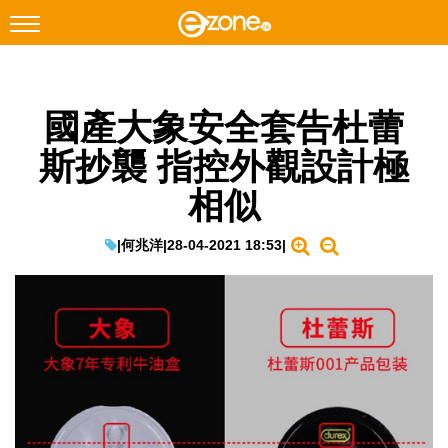
搜尋
國產大象安全套告杜蕾
Facebook
Instagram
斯抄襲 指控外觀設計極
科技焦點
相似
網絡生活
遊戲動漫
|
何兆洋
|
28-04-2021 18:53
|
教學評測
EduTech
IT Times
生成式AI與雲端應用
Enterprise Digital Transformation