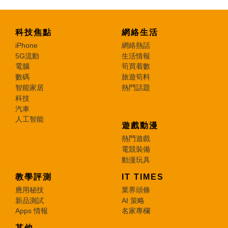
科技焦點
網絡生活
iPhone
網絡熱話
5G流動
生活情報
電腦
筍買着數
數碼
旅遊筍料
智能家居
熱門話題
科技
汽車
人工智能
遊戲動漫
熱門遊戲
電競裝備
動漫玩具
教學評測
IT TIMES
應用秘技
業界頭條
新品測試
AI 策略
Apps 情報
名家專欄
其他