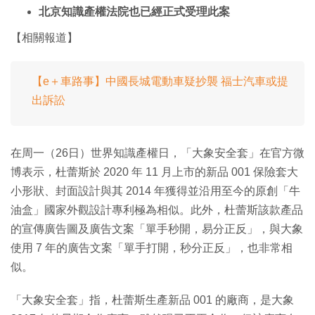
北京知識產權法院也已經正式受理此案
【相關報道】
【e＋車路事】中國長城電動車疑抄襲 福士汽車或提
出訴訟
在周一（26日）世界知識產權日，「大象安全套」在官方微
博表示，杜蕾斯於 2020 年 11 月上市的新品 001 保險套大
小形狀、封面設計與其 2014 年獲得並沿用至今的原創「牛
油盒」國家外觀設計專利極為相似。此外，杜蕾斯該款產品
的宣傳廣告圖及廣告文案「單手秒開，易分正反」，與大象
使用 7 年的廣告文案「單手打開，秒分正反」，也非常相
似。
「大象安全套」指，杜蕾斯生產新品 001 的廠商，是大象