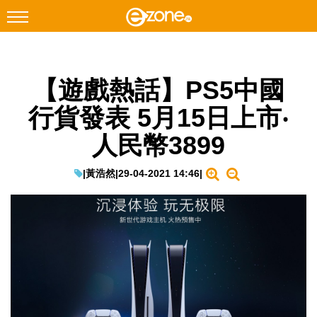
搜尋
【遊戲熱話】PS5中國
Facebook
Instagram
行貨發表 5月15日上市‧
科技焦點
人民幣3899
網絡生活
遊戲動漫
|
黃浩然
|
29-04-2021 14:46
|
教學評測
EduTech
IT Times
生成式AI與雲端應用
Enterprise Digital Transformation