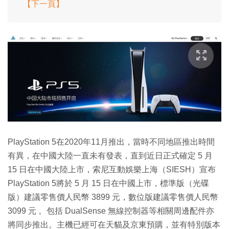
【下一頁】
PlayStation 5在2020年11月推出，當時不同地區推出時間
有異，在中國大陸一直未有發表，直到近日正式確定 5 月
15 日在中國大陸上市，索尼互動娛樂上海（SIESH）宣布
PlayStation 5將於 5 月 15 日在中國上市，標準版（光碟
版）建議零售價人民幣 3899 元，數位版建議零售價人民幣
3099 元 。包括 DualSense 無線控制器等相關周邊配件亦
將同步推出。主機已經可在天貓及京東預購，並有特別版本