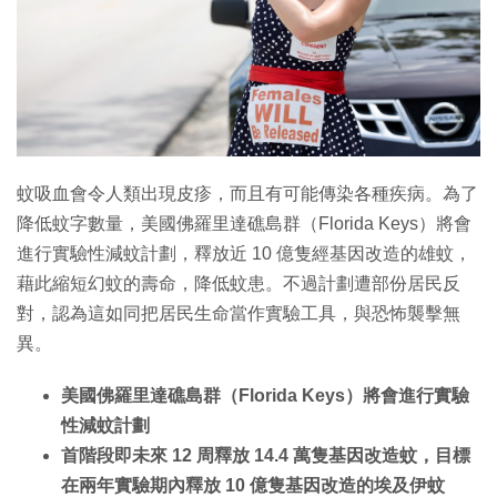
特集
蚊吸血會令人類出現皮疹，而且有可能傳染各種疾病。為了
降低蚊字數量，美國佛羅里達礁島群（Florida Keys）將會
進行實驗性減蚊計劃，釋放近 10 億隻經基因改造的雄蚊，
藉此縮短幻蚊的壽命，降低蚊患。不過計劃遭部份居民反
對，認為這如同把居民生命當作實驗工具，與恐怖襲擊無
異。
美國佛羅里達礁島群（Florida Keys）將會進行實驗
性減蚊計劃
首階段即未來 12 周釋放 14.4 萬隻基因改造蚊，目標
在兩年實驗期內釋放 10 億隻基因改造的埃及伊蚊