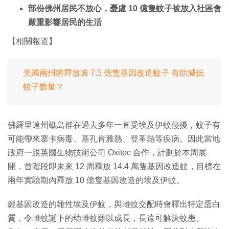
部份佛州居民不放心，憂慮 10 億隻蚊子被放入社區會
嚴重影響居民的生活
【相關報道】
美國兩州將釋放逾 7.5 億隻基因改造蚊子 有助減低
蚊子數量？
佛羅里達州礁島群在過去多年一直受埃及伊蚊侵擾，蚊子有
可能帶來寨卡病毒、基孔肯雅熱、登革熱等疾病。因此當地
政府一跟英國生物技術公司 Oxitec 合作，計劃於本周展
開，首階段即未來 12 周釋放 14.4 萬隻基因改造蚊，目標在
兩年實驗期內釋放 10 億隻基因改造的埃及伊蚊。
經基因改造的雄性埃及伊蚊，與雌蚊交配時會釋出特定蛋白
質，令雌蚊誕下的幼雌蚊難以成長，長遠可解決蚊患。