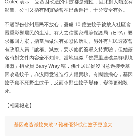
Oxitec 表示，受基因改造的伊蚊都是雄性，因此對人類沒有
影響。公司又指有關實驗曾在巴西進行，十分安全有效。
不過部份佛州居民不放心，憂慮 10 億隻蚊子被放入社區會
嚴重影響居民的生活。有人去信國家環境保護局（EPA）要
求撤回方案，指當局做法有如恐怖活動。另外有居民透露曾
有政府人員「訛稱」滅蚊，要求他們簽署支持實驗，但她簽
名時對文件內容全不知情。當地組織「佛羅里達礁島群環境
聯盟」指成員 Barry Wray 稱，佛州居民從沒同意過接受基
因改造蚊子，亦沒同意過進行人體實驗。有團體擔心，基因
蚊子殺不死野生蚊子，反而令野生蚊子變種，變得更難殺
死。
【相關報道】
基因改造滅蚊失敗？雜種優勢或使蚊子更強大