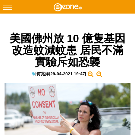
搜尋
美國佛州放 10 億隻基因
Facebook
Instagram
改造蚊減蚊患 居民不滿
科技焦點
實驗斥如恐襲
網絡生活
遊戲動漫
|
何兆洋
|
29-04-2021 19:47
|
教學評測
EduTech
IT Times
生成式AI與雲端應用
Enterprise Digital Transformation