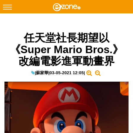
搜尋
任天堂社長期望以
Facebook
Instagram
《Super Mario Bros.》
科技焦點
改編電影進軍動畫界
網絡生活
遊戲動漫
|
蘇家華
|
03-05-2021 12:05
|
教學評測
EduTech
IT Times
生成式AI與雲端應用
Enterprise Digital Transformation