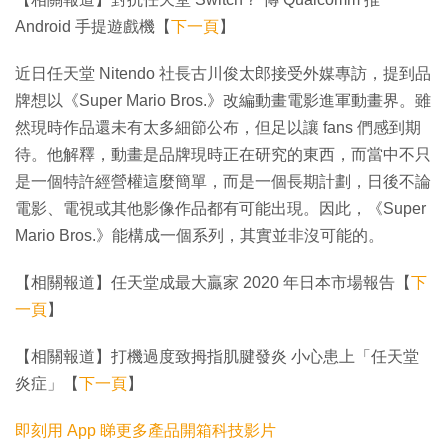
Android 手提遊戲機【
下一頁
】
近日任天堂 Nitendo 社長古川俊太郎接受外媒專訪，提到品
牌想以《Super Mario Bros.》改編動畫電影進軍動畫界。雖
然現時作品還未有太多細節公布，但足以讓 fans 們感到期
待。他解釋，動畫是品牌現時正在研究的東西，而當中不只
是一個特許經營權這麼簡單，而是一個長期計劃，日後不論
電影、電視或其他影像作品都有可能出現。因此，《Super
Mario Bros.》能構成一個系列，其實並非沒可能的。
【相關報道】任天堂成最大贏家 2020 年日本市場報告【
下
一頁
】
【相關報道】打機過度致拇指肌腱發炎 小心患上「任天堂
炎症」【
下一頁
】
即刻用 App 睇更多產品開箱科技影片